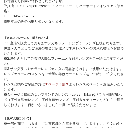
お電話でもお問い合わせくださいませ。
取扱店 Re: Riverport eyewear／アールイー：リバーポートアイウェア（熊本
店）
TEL：096-285-9009
※熊本店のみのお取り扱いとなります。
【メガネフレームをご購入の方へ】
※1.当店で販売しておりますメガネフレームは
ダミーレンズ仕様
となります。
伊達メガネとしてご使用の場合は伊達メガネ用レンズへのお入れ替えをお勧め
いたします。
※2.度付きとしてご希望の際はフレームと度付きレンズをご一緒にご注文くだ
さい。
※3.サングラスやカラーレンズカスタム商品はそのままご使用いただけます。
レンズカラーのカスタムをご希望の際はカラーレンズをご一緒にご注文くださ
い。
レンズ交換をご希望の方は
▼ページ下部▼
よりレンズのページへお進みいただ
けます。
※4.ページに掲載のないブランドのレンズ（zeiss、Nikonなど）や機能的レン
ズ（度付き調光レンズ、度付き偏光レンズ、度付きルティーナなど）もご用意
しております。何かございましたら一度ご相談くださいませ。
【在庫状況について】
※一部の商品につきましては実店舗と在庫を共有しております。ご注文のタイ