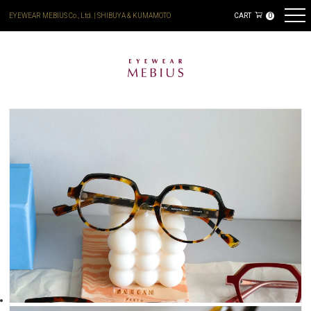
EYEWEAR MEBIUS Co., Ltd. | SHIBUYA & KUMAMOTO
CART
0