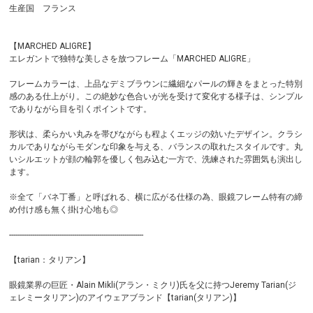
生産国 フランス
【MARCHED ALIGRE】
エレガントで独特な美しさを放つフレーム「MARCHED ALIGRE」
フレームカラーは、上品なデミブラウンに繊細なパールの輝きをまとった特別
感のある仕上がり。この絶妙な色合いが光を受けて変化する様子は、シンプル
でありながら目を引くポイントです。
形状は、柔らかい丸みを帯びながらも程よくエッジの効いたデザイン。クラシ
カルでありながらモダンな印象を与える、バランスの取れたスタイルです。丸
いシルエットが顔の輪郭を優しく包み込む一方で、洗練された雰囲気も演出し
ます。
※全て「バネ丁番」と呼ばれる、横に広がる仕様の為、眼鏡フレーム特有の締
め付け感も無く掛け心地も◎
----------------------------------------------------------------
【tarian：タリアン】
眼鏡業界の巨匠・Alain Mikli(アラン・ミクリ)氏を父に持つJeremy Tarian(ジ
ェレミータリアン)のアイウェアブランド【tarian(タリアン)】