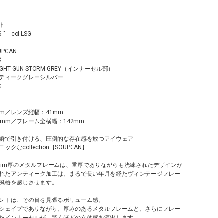
ット
6 " col.LSG
UPCAN
C
 LIGHT GUN STORM GREY（インナーセル部）
ティークグレーシルバー
G
m／レンズ縦幅：41mm
mm／フレーム全横幅：142mm
瞬で引き付ける、圧倒的な存在感を放つアイウェア
クなcollection【SOUPCAN】
mm厚のメタルフレームは、重厚でありながらも洗練されたデザインが
れたアンティーク加工は、まるで長い年月を経たヴィンテージフレー
風格を感じさせます。
ントは、その目を見張るボリューム感。
シェイプでありながら、厚みのあるメタルフレームと、さらにフレー
たインナーセルが、驚くほどの立体感を演出します。