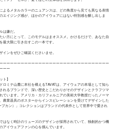
によるメタルカラーのニュアンスは、どの角度から見ても異なる表情
のエイジング感が、ほかのアイウェアにはない特別感を醸し出しま
ルは嫌だ。
たい方にとって、このモデルはまオススメ。かけるだけで、あなた自
を最大限に引き出すこの一本です。
のデザインをぜひご確認くださいませ。
ーーーーーーーーーーーーーーーーーーーーーーーーーーーーーーー
ーーー
バット】
ドロミテ山麓に本社を構えるTAVATは、アイウェアの本場として知ら
されるブランドで、深い歴史とこだわりがそのデザインとクラフツマ
れています。アメリカ・カリフォルニアの美術大学教授だったノーマ
、農業器具のポスターからインスピレーションを受けてデザインした
（スープカン）」コレクションはブランドの代表作として世界中で愛され
ではなく時計のリューズのデザインが採用されていて、独創的かつ機
のアイウェアファンの心を掴んでいます。