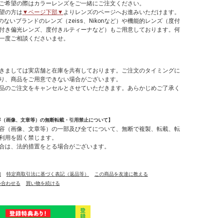
ご希望の際はカラーレンズをご一緒にご注文ください。
望の方は
▼ページ下部▼
よりレンズのページへお進みいただけます。
のないブランドのレンズ（zeiss、Nikonなど）や機能的レンズ（度付
付き偏光レンズ、度付きルティーナなど）もご用意しております。何
一度ご相談くださいませ。
】
きましては実店舗と在庫を共有しております。ご注文のタイミングに
り、商品をご用意できない場合がございます。
品のご注文をキャンセルとさせていただきます。あらかじめご了承く
容（画像、文章等）の無断転載・引用禁止について】
容（画像、文章等）の一部及び全てについて、無断で複製、転載、転
利用を固く禁じます。
合は、法的措置をとる場合がございます。
細
特定商取引法に基づく表記（返品等）
この商品を友達に教える
い合わせる
買い物を続ける