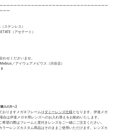
ーーーーーーーーーーーーーーーーーーーーーーーーーーーーーーー
ーーー
ess（ステンレス）
ETATE（アセテート）
合わせくださいませ。
r Mebius／アイウェアメビウス（渋谷店）
18
ご購入の方へ】
しておりますメガネフレームは
ダミーレンズ仕様
となります。伊達メガ
場合は伊達メガネ用レンズへのお入れ替えをお勧めいたします。
てご希望の際はフレームと度付きレンズをご一緒にご注文ください。
やカラーレンズカスタム商品はそのままご使用いただけます。レンズカ