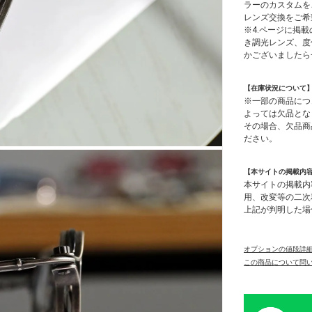
ラーのカスタムを
レンズ交換をご希
※4.ページに掲載
き調光レンズ、度
かございましたら
【在庫状況について
※一部の商品につ
よっては欠品とな
その場合、欠品商
ださい。
【本サイトの掲載内
本サイトの掲載内
用、改変等の二次
上記が判明した場
オプションの値段詳
この商品について問