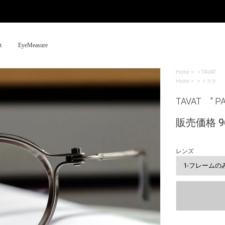
t
EyeMeasure
Home
>
TAVAT
Home
>
メガネ
TAVAT " PA
販売価格 96
レンズ