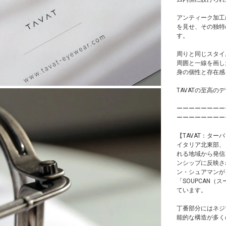
アンティーク加工
を見せ、その独特
す。
周りと同じスタイ
周囲と一線を画し
身の個性と存在感
TAVATの至高
ーーーーーーーー
ーーーーーーーー
【TAVAT：ター
イタリア北東部、
れる地域から発信
ンシップに反映さ
ン・シュアマンが
「SOUPCAN
ています。
丁番部分にはネジ
能的な構造が多く