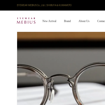
EYEWEAR MEBIUS Co., Ltd. | SHIBUYA & KUMAMOTO
New Arrival
Brand
About Us
Contac