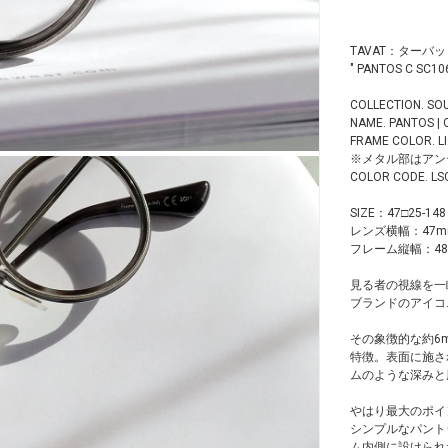
TAVAT：ターバ
" PANTOS C SC10
COLLECTION. SO
NAME. PANTOS | 
FRAME COLOR.
※メタル部はアン
COLOR CODE. LS
SIZE：47□25-148
レンズ横幅：47m
フレーム縦幅：48
見る者の視線を一
ブランドのアイコニッ
その象徴的な約6
特徴。表面に施さ
ムのような深みと
やはり最大のポイ
シンプルなパント
ム内側に設けられ