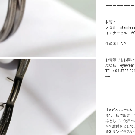
ーーーーーーーー
ーーーーーーーー
材質：
メタル：stainl
インナーセル：AC
生産国 ITALY
お電話でもお問い
取扱店 eyewea
TEL：03-5728-20
-----
【メガネフレームを
※1.当店で販売
ネとしてご使用の
※2.度付きとし
※3.サングラス