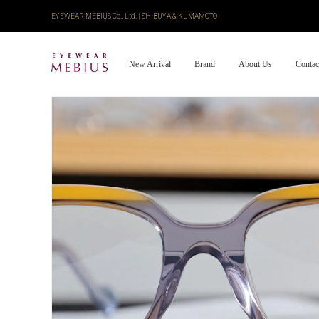
EYEWEAR MEBIUS Co., Ltd. | SHIBUYA & KUMAMOTO
New Arrival
Brand
About Us
Contac