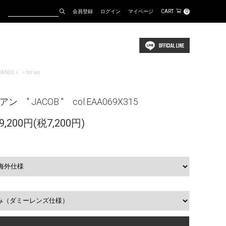
会員登録
ログイン
マイページ
CART
0
RANDS
>
tarian
アン " JACOB " col.EAA069X315
,200円(税7,200円)