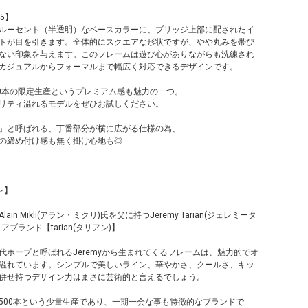
15】
ルーセント（半透明）なベースカラーに、ブリッジ上部に配されたイ
トが目を引きます。全体的にスクエアな形状ですが、やや丸みを帯び
ない印象を与えます。このフレームは遊び心がありながらも洗練され
カジュアルからフォーマルまで幅広く対応できるデザインです。
00本の限定生産というプレミアム感も魅力の一つ。
リティ溢れるモデルをぜひお試しください。
」と呼ばれる、丁番部分が横に広がる仕様の為、
の締め付け感も無く掛け心地も◎
--------------------------------
アン】
in Mikli(アラン・ミクリ)氏を父に持つJeremy Tarian(ジェレミータ
アブランド【tarian(タリアン)】
代ホープと呼ばれるJeremyから生まれてくるフレームは、魅力的でオ
溢れています。シンプルで美しいライン、華やかさ、クールさ、キッ
併せ持つデザイン力はまさに芸術的と言えるでしょう。
500本という少量生産であり、一期一会な事も特徴的なブランドで