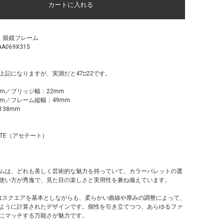
ン 眼鏡フレーム
EAA069X315
上記になりますが、実測だと47□22です。
m／ブリッジ幅：22mm
mm／フレーム縦幅：49mm
38mm
ATE（アセテート）
ムは、どれも美しく芸術的な魅力を持っていて、カラーパレットの選
使い方が秀逸で、見た目の楽しさと実用性を兼ね備えています。
の形状はスクエアを基本としながらも、柔らかい曲線や厚みの調整によって、
ように計算されたデザインです。個性を引き立てつつ、あらゆるファ
にマッチする万能さが魅力です。