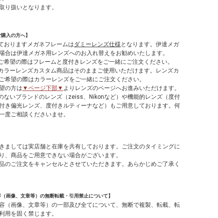
取り扱いとなります。
ご購入の方へ】
しておりますメガネフレームは
ダミーレンズ仕様
となります。伊達メガ
場合は伊達メガネ用レンズへのお入れ替えをお勧めいたします。
てご希望の際はフレームと度付きレンズをご一緒にご注文ください。
やカラーレンズカスタム商品はそのままご使用いただけます。レンズカ
ご希望の際はカラーレンズをご一緒にご注文ください。
望の方は
▼ページ下部▼
よりレンズのページへお進みいただけます。
のないブランドのレンズ（zeiss、Nikonなど）や機能的レンズ（度付
付き偏光レンズ、度付きルティーナなど）もご用意しております。何
一度ご相談くださいませ。
】
きましては実店舗と在庫を共有しております。ご注文のタイミングに
り、商品をご用意できない場合がございます。
品のご注文をキャンセルとさせていただきます。あらかじめご了承く
容（画像、文章等）の無断転載・引用禁止について】
容（画像、文章等）の一部及び全てについて、無断で複製、転載、転
利用を固く禁じます。