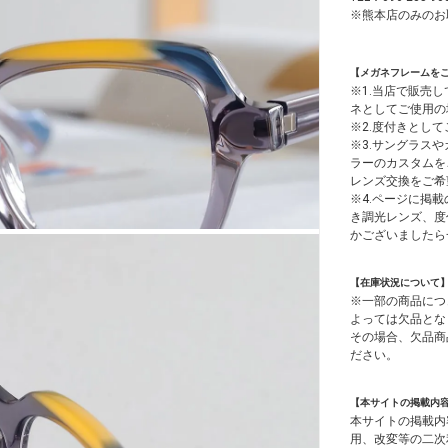
※熊本店のみのお
【メガネフレームを
※1.当店で販売
ネとしてご使用の
※2.度付きとし
※3.サングラス
ラーのカスタムを
レンズ交換をご希
※4.ページに掲載
き調光レンズ、度
かございましたら
【在庫状況について
※一部の商品につ
よっては欠品とな
その場合、欠品商
ださい。
【本サイトの掲載内
本サイトの掲載内
用、改変等の二次