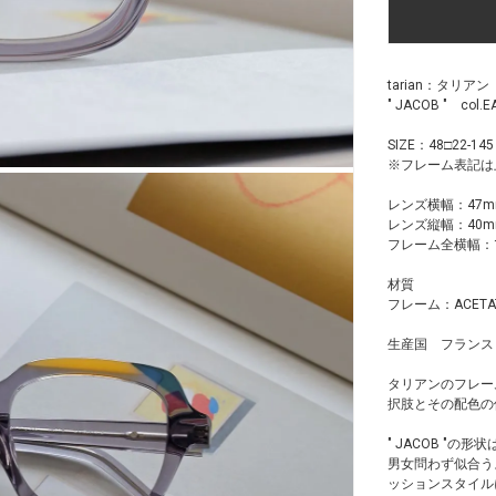
tarian：タリア
" JACOB " col.
SIZE：48□22-145
※フレーム表記は
レンズ横幅：47m
レンズ縦幅：40
フレーム全横幅：1
材質
フレーム：ACET
生産国 フランス
タリアンのフレー
択肢とその配色の
" JACOB "
男女問わず似合う
ッションスタイル