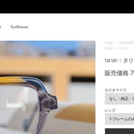
t
EyeMeasure
Home
>
OTHER B
Home
>
メガネ
tarian：タリ
販売価格 79
カスタマイズ
レンズ