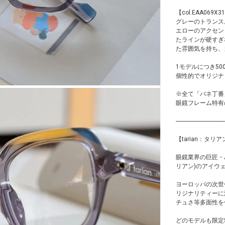
【col.EAA069X3
グレーのトランス
エローのアクセン
たラインが硬すぎ
た雰囲気を持ち、
1モデルにつき5
個性的でオリジナ
※全て「バネ丁番
眼鏡フレーム特有
--------------------------------
【tarian：タリ
眼鏡業界の巨匠・Ala
リアン)のアイウェ
ヨーロッパの次世
リジナリティーに
チュさ等多面性を
どのモデルも限定