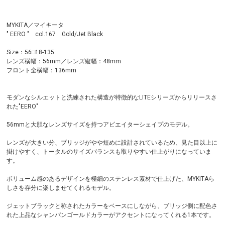
MYKITA／マイキータ
" EERO " col.167 Gold/Jet Black
Size：56□18-135
レンズ横幅：56mm／レンズ縦幅：48mm
フロント全横幅：136mm
モダンなシルエットと洗練された構造が特徴的なLITEシリーズからリリースさ
れた"EERO"
56mmと大胆なレンズサイズを持つアビエイターシェイプのモデル。
レンズが大きい分、ブリッジがやや短めに設計されているため、見た目以上に
掛けやすく、トータルのサイズバランスも取りやすい仕上がりになっていま
す。
ボリューム感のあるデザインを極細のステンレス素材で仕上げた、MYKITAら
しさを存分に楽しませてくれるモデル。
ジェットブラックと称されたカラーをベースにしながら、ブリッジ側に配色さ
れた上品なシャンパンゴールドカラーがアクセントになってくれる1本です。