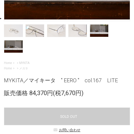
Home
>
MYKITA
Home
>
メガネ
MYKITA／マイキータ " EERO " col.167 LITE
販売価格 84,370円(税7,670円)
SOLD OUT
お問い合わせ