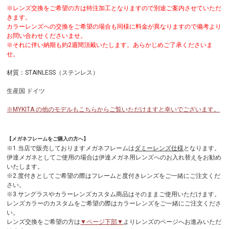
※レンズ交換をご希望の方は特注加工となりますので別途ご案内させていただ
きます。
カラーレンズへの交換をご希望の場合も同様に料金が異なりますので備考より
お問い合わせくださいませ。
※それに伴い納期も約2週間頂戴いたします。あらかじめご了承くださいま
せ。
材質：STAINLESS（ステンレス）
生産国 ドイツ
※MYKITA の他のモデルもこちらからご覧いただけますと幸いでございます。
【メガネフレームをご購入の方へ】
※1.当店で販売しておりますメガネフレームは
ダミーレンズ仕様
となります。
伊達メガネとしてご使用の場合は伊達メガネ用レンズへのお入れ替えをお勧め
いたします。
※2.度付きとしてご希望の際はフレームと度付きレンズをご一緒にご注文くだ
さい。
※3.サングラスやカラーレンズカスタム商品はそのままご使用いただけます。
レンズカラーのカスタムをご希望の際はカラーレンズをご一緒にご注文くださ
い。
レンズ交換をご希望の方は
▼ページ下部▼
よりレンズのページへお進みいただ