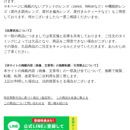
けます。
※4.ページに掲載のないブランドのレンズ（zeiss、Nikonなど）や機能的レン
ズ（度付き調光レンズ、度付き偏光レンズ、度付きルティーナなど）もご用意
しております。何かございましたら一度ご相談くださいませ。
【在庫状況について】
※一部の商品につきましては実店舗と在庫を共有しております。ご注文のタイ
ミングによっては欠品となり、商品をご用意できない場合がございます。
その場合、欠品商品のご注文をキャンセルとさせていただきます。あらかじめ
ご了承ください。
【本サイトの掲載内容（画像、文章等）の無断転載・引用禁止について】
本サイトの掲載内容（画像、文章等）の一部及び全てについて、無断で複製、
転載、転用、改変等の二次利用を固く禁じます。
上記が判明した場合は、法的措置をとる場合がございます。
特定商取引法に基づく表記（返品等）
この商品を友達に教える
この商品について問い合わせる
買い物を続ける