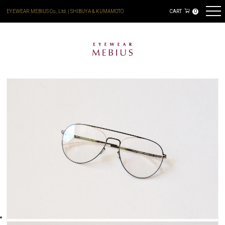
EYEWEAR MEBIUS Co., Ltd. | SHIBUYA & KUMAMOTO
CART
0