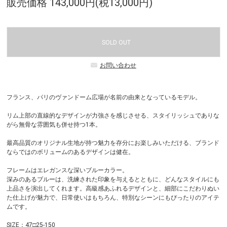
販売価格 143,000円(税13,000円)
SOLD OUT
お問い合わせ
フランス、パリのヴァンドーム広場が名前の由来となっているモデル。
リム上部の直線的なデザインが力強さを感じさせる、スタイリッシュでありな
がら無骨な雰囲気も併せ持つ1本。
最高品質のオリジナル生地が持つ魅力を存分にお楽しみいただける、ブランド
ならではのボリュームのあるデザインは健在。
フレームはエレガンスな深いブルーカラー。
深みのあるブルーは、洗練された印象を与えるとともに、どんなスタイルにも
上品さを演出してくれます。高級感あふれるデザインと、細部にこだわりぬい
た仕上げが魅力で、日常使いはもちろん、特別なシーンにもぴったりのアイテ
ムです。
SIZE：47□25-150