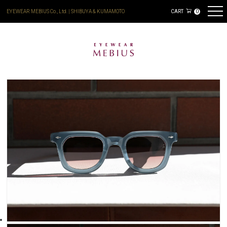
EYEWEAR MEBIUS Co., Ltd. | SHIBUYA & KUMAMOTO
CART
0