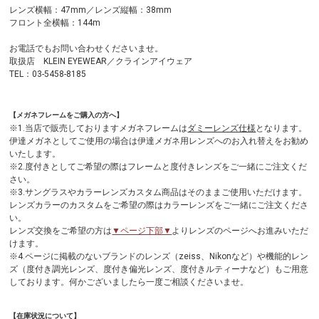
レンズ横幅：47mm／レンズ縦幅：38mm
フロント全横幅：144m
お電話でもお問い合わせくださいませ。
取扱店 KLEIN EYEWEAR／クラインアイウェア
TEL：03-5458-8185
【メガネフレームをご購入の方へ】
※1.当店で販売しておりますメガネフレームは
ダミーレンズ仕様
となります。
伊達メガネとしてご使用の場合は伊達メガネ用レンズへのお入れ替えをお勧め
いたします。
※2.度付きとしてご希望の際はフレームと度付きレンズをご一緒にご注文くだ
さい。
※3.サングラスやカラーレンズカスタム商品はそのままご使用いただけます。
レンズカラーのカスタムをご希望の際はカラーレンズをご一緒にご注文くださ
い。
レンズ交換をご希望の方は
▼ページ下部▼
よりレンズのページへお進みいただ
けます。
※4.ページに掲載のないブランドのレンズ（zeiss、Nikonなど）や機能的レン
ズ（度付き調光レンズ、度付き偏光レンズ、度付きルティーナなど）もご用意
しております。何かございましたら一度ご相談くださいませ。
【在庫状況について】