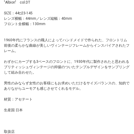
"Albion" col.DT
SIZE：44□23-145
レンズ横幅：44mm／レンズ縦幅：40mm
フロント全横幅：130mm
1960年代にフランスの職人によってハンドメイドで作られた、フロントリム
前後の柔らかな曲線が美しいヴィンテージフレームからインスパイアされたフ
レーム。
わずかにカーブする3ベースのフロントに、1930年代に製作されたと思われる
ブリティッシュヴィンテージの抑揚のついたテンプルデザインをサンプリング
して組み合わせた。
男性のみならず女性のお客様にもお求めいただけるサイズバランスの、知的で
ありながらユーモアも感じさせてくれるモデル。
材質：アセテート
生産国 日本
取扱店