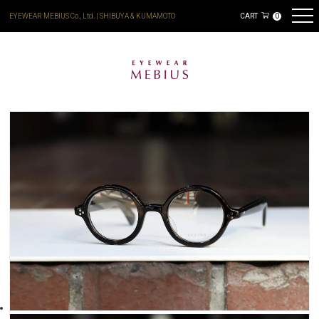
EYEWEAR MEBIUS Co., Ltd. | SHIBUYA & KUMAMOTO
CART
0