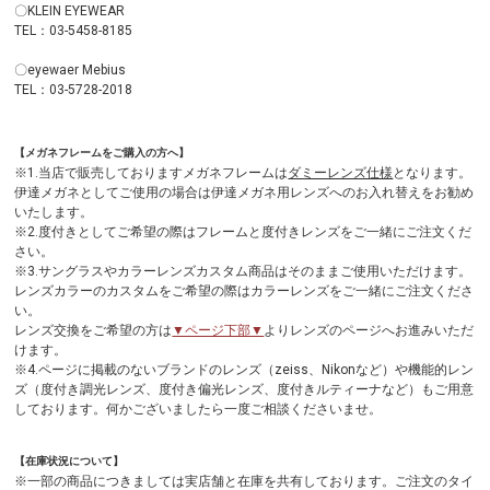
〇KLEIN EYEWEAR
TEL：03-5458-8185
〇eyewaer Mebius
TEL：03-5728-2018
【メガネフレームをご購入の方へ】
※1.当店で販売しておりますメガネフレームは
ダミーレンズ仕様
となります。
伊達メガネとしてご使用の場合は伊達メガネ用レンズへのお入れ替えをお勧め
いたします。
※2.度付きとしてご希望の際はフレームと度付きレンズをご一緒にご注文くだ
さい。
※3.サングラスやカラーレンズカスタム商品はそのままご使用いただけます。
レンズカラーのカスタムをご希望の際はカラーレンズをご一緒にご注文くださ
い。
レンズ交換をご希望の方は
▼ページ下部▼
よりレンズのページへお進みいただ
けます。
※4.ページに掲載のないブランドのレンズ（zeiss、Nikonなど）や機能的レン
ズ（度付き調光レンズ、度付き偏光レンズ、度付きルティーナなど）もご用意
しております。何かございましたら一度ご相談くださいませ。
【在庫状況について】
※一部の商品につきましては実店舗と在庫を共有しております。ご注文のタイ