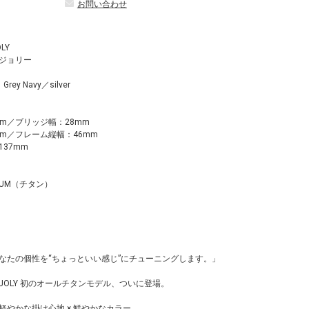
お問い合わせ
OLY
ジョリー
 Grey Navy／silver
m／ブリッジ幅：28mm
mm／フレーム縦幅：46mm
37mm
IUM（チタン）
なたの個性を“ちょっといい感じ”にチューニングします。」
IPPE JOLY 初のオールチタンモデル、ついに登場。
 軽やかな掛け心地 × 鮮やかなカラー