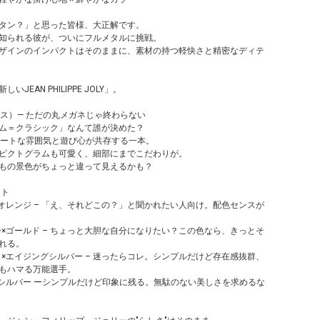
タン？」と思った皆様、大正解です。
知られる彼が、ついにフルメタルに挑戦。
ザインのインパクトはそのままに、素材の持つ軽快さと精密なディテ
JEAN PHILIPPE JOLY」。
ナス）— ただの丸メガネじゃ終わらない
ム＝クラシック」なんて誰が決めた？
、アートな雰囲気と遊び心が共存する一本。
ピクトグラムも可愛く、細部にまでこだわりが。
もの景色がちょっと違って見えるかも？
ント
ルー×オレンジ – 「え、それどこの？」と聞かれたい人向け。配色センスが
ルドー×ゴールド – ちょっと大胆な自分になりたい？この色なら、きっとそ
れる。
ラック×エイジングシルバー – 迷ったらコレ。シンプルだけど存在感抜群、
もハマる万能選手。
レー×シルバー ーシンプルだけど印象に残る。無駄のない美しさを求めるな