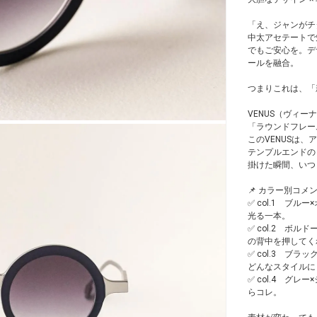
「え、ジャンがチ
中太アセテートで
でもご安心を。デ
ールを融合。
つまりこれは、「新しい
VENUS（ヴィー
「ラウンドフレー
このVENUSは
テンプルエンドの
掛けた瞬間、いつ
📌 カラー別コメ
✅ col.1 ブ
光る一本。
✅ col.2 ボ
の背中を押してく
✅ col.3 ブ
どんなスタイルに
✅ col.4 グ
らコレ。