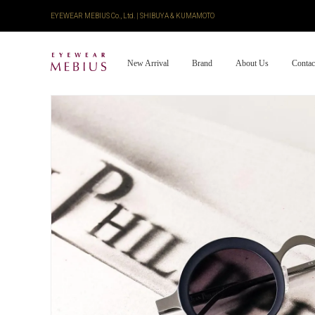
EYEWEAR MEBIUS Co., Ltd. | SHIBUYA & KUMAMOTO
New Arrival
Brand
About Us
Contac