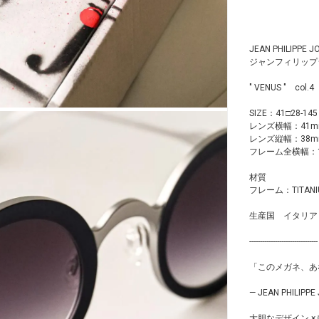
JEAN PHILIPPE J
ジャンフィリップ
" VENUS " col.4
SIZE：41□28-145
レンズ横幅：41m
レンズ縦幅：38
フレーム全横幅：1
材質
フレーム：TITAN
生産国 イタリア
--------------------------------
「このメガネ、あ
— JEAN PHIL
大胆なデザイン ×