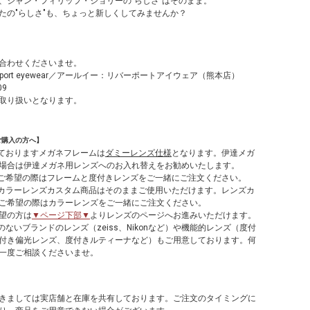
、ジャン・フィリップ・ジョリーの"らしさ"はそのまま。
たの"らしさ"も、ちょっと新しくしてみませんか？
合わせくださいませ。
verport eyewear／アールイー：リバーポートアイウェア（熊本店）
09
取り扱いとなります。
ご購入の方へ】
しておりますメガネフレームは
ダミーレンズ仕様
となります。伊達メガ
場合は伊達メガネ用レンズへのお入れ替えをお勧めいたします。
てご希望の際はフレームと度付きレンズをご一緒にご注文ください。
やカラーレンズカスタム商品はそのままご使用いただけます。レンズカ
ご希望の際はカラーレンズをご一緒にご注文ください。
望の方は
▼ページ下部▼
よりレンズのページへお進みいただけます。
のないブランドのレンズ（zeiss、Nikonなど）や機能的レンズ（度付
付き偏光レンズ、度付きルティーナなど）もご用意しております。何
一度ご相談くださいませ。
】
きましては実店舗と在庫を共有しております。ご注文のタイミングに