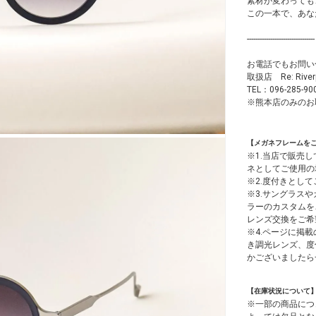
素材が変わっても
この一本で、あな
--------------------------------
お電話でもお問い
取扱店 Re: Ri
TEL：096-285-90
※熊本店のみのお
【メガネフレームを
※1.当店で販売
ネとしてご使用の
※2.度付きとし
※3.サングラス
ラーのカスタムを
レンズ交換をご希
※4.ページに掲載
き調光レンズ、度
かございましたら
【在庫状況について
※一部の商品につ