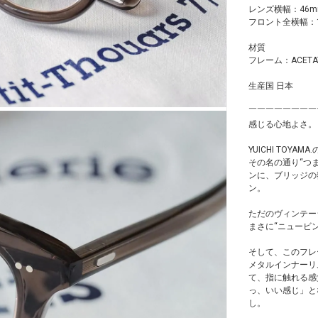
レンズ横幅：46m
フロント全横幅：1
材質
フレーム：ACETA
生産国 日本
￣￣￣￣￣￣￣￣
感じる心地よさ。
YUICHI TOYA
その名の通り“つ
ンに、ブリッジの
ン。
ただのヴィンテージ
まさに“ニュービ
そして、このフレ
メタルインナーリ
て、指に触れる感
っ、いい感じ」と
し。