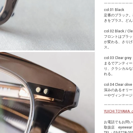
￣￣￣￣￣￣￣￣
col.01 Black
定番のブラック。
きをプラス。どん
col.02 Black / Cle
フロントはブラッ
が変わる、さりげ
ス。
col.03 Clear grey
まるでアンティー
り、クラシカルな
れる。
col.04 Clear olive
深みのあるオリー
ーやヴィンテージ
￣￣￣￣￣￣￣￣
YUICHI TOY
お電話でもお問い
取扱店 eyewea
TEL：03-5728-20