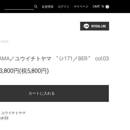
会員登録
ログイン
マイページ
CART
0
OYAMA
OYAMA／ユウイチトヤマ " U-171／BER " col.03
,800円(税5,800円)
MA.：ユウイチトヤマ
ol.03