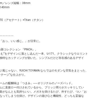
m／レンズ縦幅：38mm
40mm
TE（アセテート）×Titan（チタン）
￣￣￣￣￣
「おっ、いい感じ。」が日常に。
MA.の新コレクション 『PINCH』。
まむ”をデザインに落とし込んだ一本、U-171。クラシックなウエリント
独特なカッティングが効いた、シンプルだけど存在感のあるデザイ
風じゃない、YUICHI TOYAMA.ならではのモダンな空気をまとった、
ンテージ”な仕上がり。
ームの醍醐味は「つまみ」──オリジナルのノーズパッド。
ムに直接ロー付けされているから、ブリッジ周りがスッキリしてい
覚がなんとも気持ちいい。メガネを掛けるたび、外すたび、つい「お
なってしまう仕掛け。デザインの遊び心と機能性、どっちも妥協な