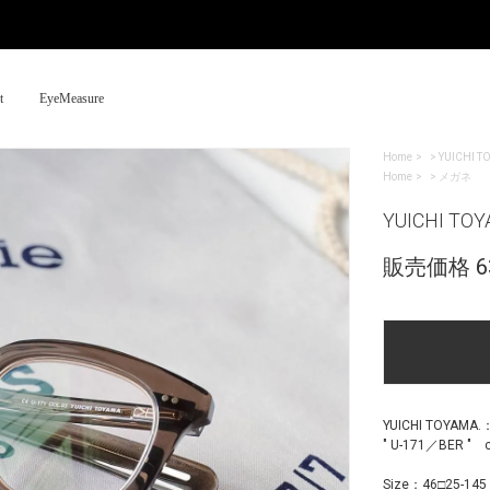
t
EyeMeasure
Home
>
YUICHI T
Home
>
メガネ
YUICHI T
販売価格 63
YUICHI TOYA
" U-171／BER " c
Size：46□25-145