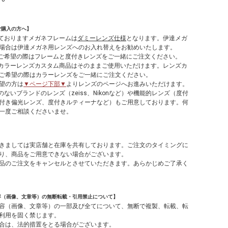
ご購入の方へ】
しておりますメガネフレームは
ダミーレンズ仕様
となります。伊達メガ
場合は伊達メガネ用レンズへのお入れ替えをお勧めいたします。
てご希望の際はフレームと度付きレンズをご一緒にご注文ください。
やカラーレンズカスタム商品はそのままご使用いただけます。レンズカ
ご希望の際はカラーレンズをご一緒にご注文ください。
望の方は
▼ページ下部▼
よりレンズのページへお進みいただけます。
のないブランドのレンズ（zeiss、Nikonなど）や機能的レンズ（度付
付き偏光レンズ、度付きルティーナなど）もご用意しております。何
一度ご相談くださいませ。
】
きましては実店舗と在庫を共有しております。ご注文のタイミングに
り、商品をご用意できない場合がございます。
品のご注文をキャンセルとさせていただきます。あらかじめご了承く
容（画像、文章等）の無断転載・引用禁止について】
容（画像、文章等）の一部及び全てについて、無断で複製、転載、転
利用を固く禁じます。
合は、法的措置をとる場合がございます。