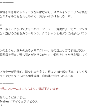
￣￣￣￣￣
表情を引き締めるシャープな印象ながら、メタルインナーリムが奥行
なスタイルにも合わせやすく、気負わず掛けられる一本。
ar
ク、ボトムにかけてクリアのハーフカラー。角度によってニュアンス
なく遊び心のあるカラーリング。クラシックとモダンの絶妙なバラン
クのような、深みのあるクリアグレー。光の当たり方で表情が変わ
雰囲気を演出。落ち着きがありながらも、個性をしっかり主張してく
ブカラーが特徴的。肌なじみが良く、程よい抜け感を演出。ミリタリ
ライクなスタイルにも相性抜群。自然体で掛けられる一本。
￣￣￣￣￣
AMA. の他のフレームはこちらよりご確認下さいませ。
合わせくださいませ。
r Mebius／アイウェアメビウス
18