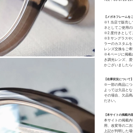
【メガネフレームを
※1.当店で販売
ネとしてご使用の
※2.度付きとし
※3.サングラス
ラーのカスタムを
レンズ交換をご希
※4.ページに掲載
き調光レンズ、度
かございましたら
【在庫状況について
※一部の商品につ
よっては欠品とな
その場合、欠品商
ださい。
【本サイトの掲載内
本サイトの掲載内
用、改変等の二次
上記が判明した場