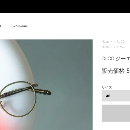
t
EyeMeasure
Home
>
GLCO
Home
>
メガネ
GLCO ジーエ
販売価格 53
サイズ