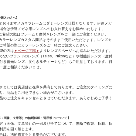
ご購入の方へ】
しておりますメガネフレームは
ダミーレンズ仕様
となります。伊達メガ
場合は伊達メガネ用レンズへのお入れ替えをお勧めいたします。
てご希望の際はフレームと度付きレンズをご一緒にご注文ください。
やカラーレンズカスタム商品はそのままご使用いただけます。レンズカ
ご希望の際はカラーレンズをご一緒にご注文ください。
望の方は
▼ページ下部▼
よりレンズのページへお進みいただけます。
のないブランドのレンズ（zeiss、Nikonなど）や機能的レンズ（度付
付き偏光レンズ、度付きルティーナなど）もご用意しております。何
一度ご相談くださいませ。
】
きましては実店舗と在庫を共有しております。ご注文のタイミングに
り、商品をご用意できない場合がございます。
品のご注文をキャンセルとさせていただきます。あらかじめご了承く
容（画像、文章等）の無断転載・引用禁止について】
容（画像、文章等）の一部及び全てについて、無断で複製、転載、転
利用を固く禁じます。
合は、法的措置をとる場合がございます。