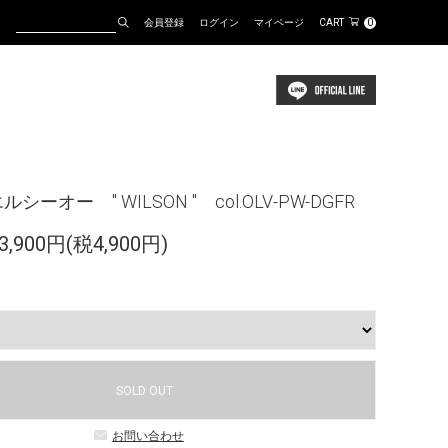
会員登録
ログイン
マイページ
CART
0
ルシーオー " WILSON " col.OLV-PW-DGFR
,900円(税4,900円)
SOLD OUT
お問い合わせ