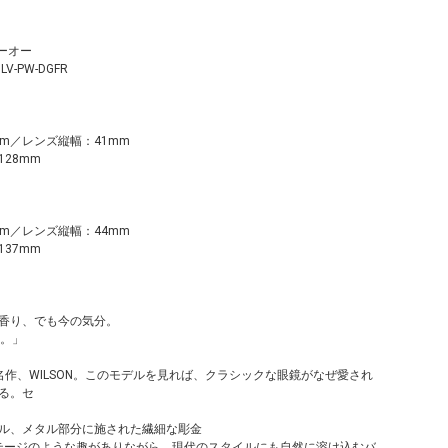
シーオー
OLV-PW-DGFR
m／レンズ縦幅：41mm
28mm
m／レンズ縦幅：44mm
37mm
香り、でも今の気分。
N。」
る名作、WILSON。このモデルを見れば、クラシックな眼鏡がなぜ愛され
る。セ
ル、メタル部分に施された繊細な彫金
テージのような趣がありながら、現代のスタイルにも自然に溶け込むバ