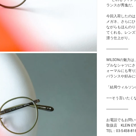
ランスが秀逸だ。
今回入荷したのは
メガネ、さらにひ
ながらもほんのり
てくれる。レンズ
漂う仕上がり。
------------------------
WILSONの魅
プルなシャツにさ
ォーマルにも寄り
バランスや好みに
「結局ウィルソン
——そう言いたく
------------------------
お電話でもお問い
取扱店 KLEIN 
TEL：03-5458-81