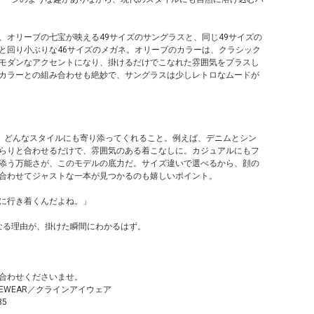
、オリーブの七宝が映える49サイズのサングラスと、同じ49サイズの
と回り小ぶりな46サイズのメガネ。オリーブのカラーは、クラシック
モダンなアクセントになり、掛けるだけでこなれた雰囲気をプラスし
カラーとの組み合わせも絶妙で、サングラスは少しレトロなムードが
力は、どんなスタイルにも寄り添ってくれること。例えば、デニムとシン
らりと合わせるだけで、雰囲気のある着こなしに。カジュアルにもフ
添う万能さが、このモデルの底力だ。サイズ違いで選べるから、顔の
合わせてジャストな一本が見つかるのも嬉しいポイント。
に行き着くんだよね。」
なる理由が、掛けた瞬間にわかるはず。
合わせくださいませ。
EYEWEAR／クラインアイウェア
85