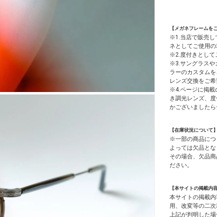
【メガネフレームを
※1.当店で販売
ネとしてご使用の
※2.度付きとし
※3.サングラス
ラーのカスタムを
レンズ交換をご希
※4.ページに掲載
き調光レンズ、度
かございましたら
【在庫状況について
※一部の商品につ
よっては欠品とな
その場合、欠品商
ださい。
【本サイトの掲載内
本サイトの掲載内
用、改変等の二次
上記が判明した場