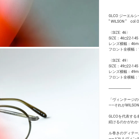
GLCO ジーエル
" WILSON " col.
〈SIZE: 46〉
SIZE：46□22-145
レンズ横幅：46m
フロント全横幅：1
〈SIZE: 49〉
SIZE：49□22-145
レンズ横幅：49m
フロント全横幅：1
------------------------
「ヴィンテージの
——それがWILSO
GLCOを代表す
続けるのかがわか
ル巻きのディテー
——どれもヴィン