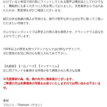
かけていると体温で頭の形にフィットしてくれる鼈甲は嗜好品としてだけでな
く、機能的にも多くの方々に人気を博しておりました。天然素材ならではのあ
たたかみ、艶質感をぜひご確認くださいませ。
鯖江が誇る熟練の職人が手掛ける、精巧で堅牢な作りはぜひ手に取ってご覧い
ただきたい代物です。
小ぶりなレンズシェイプは歴史上の偉人達を連想させ、クラシックで上品な仕
上がりでございます。
100年以上の歴史を持つブランドならではの粋なデザインで、
ぜひ普段の生活に和の心を取り入れてみて下さい。
【丸眼鏡】【一山ノーズ】【インナーリム】
正に同ブランドを象徴する特徴が全て網羅された希少な品番
※天然素材の為、色、柄の出方に個体差がございます。
ご希望の方は在庫個体の写真をお送りいたしますのでお問い合わせ下さいま
せ。
素材
フロント：Titanium（チタン）