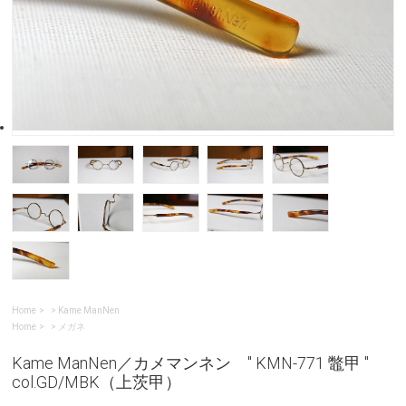
Home
>
Kame ManNen
Home
>
メガネ
Kame ManNen／カメマンネン " KMN-771 鼈甲 "
col.GD/MBK（上茨甲）