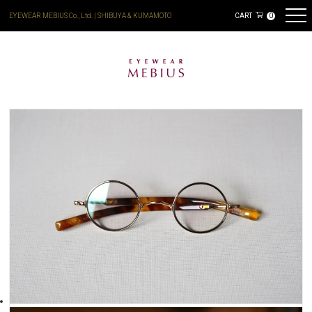
EYEWEAR MEBIUS Co., Ltd. | SHIBUYA & KUMAMOTO
CART
0