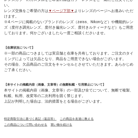
い。
レンズ交換をご希望の方は
▼ページ下部▼
よりレンズのページへお進みいただ
けます。
※4.ページに掲載のないブランドのレンズ（zeiss、Nikonなど）や機能的レン
ズ（度付き調光レンズ、度付き偏光レンズ、度付きルティーナなど）もご用意
しております。何かございましたら一度ご相談くださいませ。
【在庫状況について】
※一部の商品につきましては実店舗と在庫を共有しております。ご注文のタイ
ミングによっては欠品となり、商品をご用意できない場合がございます。
その場合、欠品商品のご注文をキャンセルとさせていただきます。あらかじめ
ご了承ください。
【本サイトの掲載内容（画像、文章等）の無断転載・引用禁止について】
本サイトの掲載内容（画像、文章等）の一部及び全てについて、無断で複製、
転載、転用、改変等の二次利用を固く禁じます。
上記が判明した場合は、法的措置をとる場合がございます。
特定商取引法に基づく表記（返品等）
この商品を友達に教える
この商品について問い合わせる
買い物を続ける