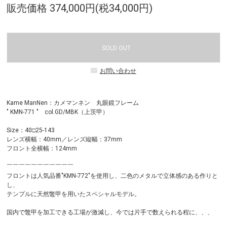
販売価格 374,000円(税34,000円)
SOLD OUT
お問い合わせ
Kame ManNen：カメマンネン 丸眼鏡フレーム
" KMN-771 " col.GD/MBK（上茨甲）
Size：40□25-143
レンズ横幅：40mm／レンズ縦幅：37mm
フロント全横幅：124mm
￣￣￣￣￣￣￣￣￣￣￣
フロントは人気品番"KMN-772"を使用し、二色のメタルで立体感のある作りと
し、
テンプルに天然鼈甲を用いたスペシャルモデル。
国内で鼈甲を加工できる工場が激減し、今では片手で数えられる程に、、、