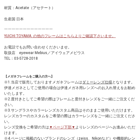
材質：Acetate（アセテート）
生産国 日本
￣￣￣￣￣￣￣￣￣￣￣￣￣
YUICHI TOYAMA. の他のフレームはこちらよりご確認下さいませ。
お電話でもお問い合わせくださいませ。
取扱店 eyewear Mebius／アイウェアメビウス
TEL：03-5728-2018
【メガネフレームをご購入の方へ】
※1.当店で販売しておりますメガネフレームは
ダミーレンズ仕様
となります。
伊達メガネとしてご使用の場合は伊達メガネ用レンズへのお入れ替えをお勧め
いたします。
※2.度付きとしてご希望の際はフレームと度付きレンズをご一緒にご注文くだ
さい。
※3.サングラスやカラーレンズカスタム商品はそのままご使用いただけます。
レンズカラーのカスタムをご希望の際はカラーレンズをご一緒にご注文くださ
い。
レンズ交換をご希望の方は
▼ページ下部▼
よりレンズのページへお進みいただ
けます。
※4.ページに掲載のないブランドのレンズ（zeiss、Nikonなど）や機能的レン