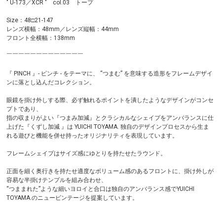
" U-173／XCR " col.03 トープ
Size：48□21-147
レンズ横幅：48mm／レンズ縦幅：44mm
フロント全横幅：138mm
￣￣￣￣￣￣￣￣￣￣￣￣￣
『 PINCH 』- ピンチ - をテーマに、 “つまむ” を意味する造形をフレームデザイ
ンに落とし込んだコレクション。
眼鏡を掛け外しする際、必ず触れるポイントを潰したようなデザインがコンセ
プトであり、
指の収まりがよい『つまみ加減』とクラシカルなシェイプをアンバランスに仕
上げた『くずし加減 』は YUICHI TOYAMA. 独自のデザインプロセスから生ま
れる遊びと機能を併せ持ったオリジナリティを表現しています。
フレームシェイプはサイズ感にゆとりを持たせたラウンド。
正面を細く奥行きを持たせ適度なボリューム感のあるフロントに、掛け外しが
容易な半掛けテンプルを組み合わせ、
“つままれた”ような細いヨロイと合口は独自のアンバランス感でYUICHI
TOYAMA.のニュービンテージを提案しています。