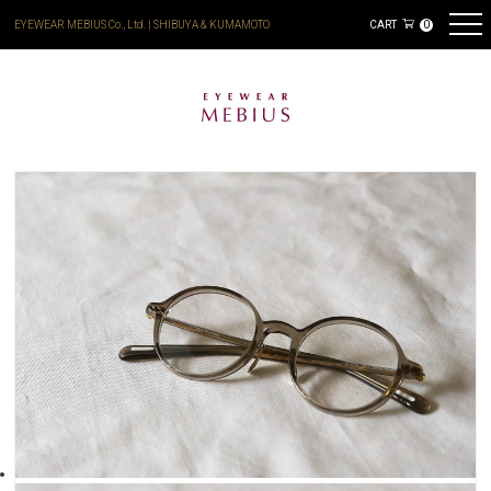
EYEWEAR MEBIUS Co., Ltd. | SHIBUYA & KUMAMOTO
CART
0