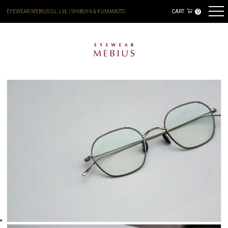
EYEWEAR MEBIUS Co., Ltd. | SHIBUYA & KUMAMOTO
CART
0