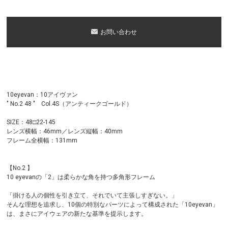
お問い合わせ
10eyevan：10アイヴァン
" No.2 48 " Col.4S（アンティークゴールド）
SIZE：48□22-145
レンズ横幅：46mm／レンズ縦幅：40mm
フレーム全横幅：131mm
【No.2 】
10 eyevanの「2」は柔らかな角を持つ多角形フレーム
「掛ける人の個性を引き立て、それでいて主張しすぎない。」
そんな理想を追求し、10個の特別なパーツによって構成された「10eyevan」
は、まさにアイウェアの新たな基準を提示します。