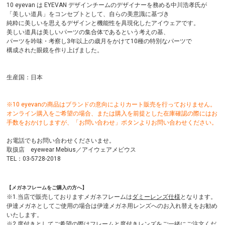
10 eyevan は EYEVAN デザインチームのデザイナーを務める中川浩孝氏が
「美しい道具」をコンセプトとして、自らの美意識に基づき
純粋に美しいを思えるデザインと機能性を具現化したアイウェアです。
美しい道具は美しいパーツの集合体であるという考えの基、
パーツを吟味・考察し3年以上の歳月をかけて10種の特別なパーツで
構成された眼鏡を作り上げました。
生産国：日本
※10 eyevanの商品はブランドの意向によりカート販売を行っておりません。
オンライン購入をご希望の場合、または購入を前提とした在庫確認の際にはお
手数をおかけしますが、「お問い合わせ」ボタンよりお問い合わせください。
お電話でもお問い合わせくださいませ。
取扱店 eyewear Mebius／アイウェアメビウス
TEL：03-5728-2018
【メガネフレームをご購入の方へ】
※1.当店で販売しておりますメガネフレームは
ダミーレンズ仕様
となります。
伊達メガネとしてご使用の場合は伊達メガネ用レンズへのお入れ替えをお勧め
いたします。
※2.度付きとしてご希望の際はフレームと度付きレンズをご一緒にご注文くだ