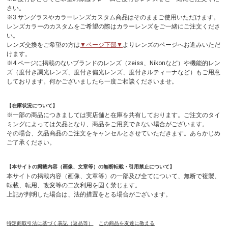
さい。
※3.サングラスやカラーレンズカスタム商品はそのままご使用いただけます。
レンズカラーのカスタムをご希望の際はカラーレンズをご一緒にご注文くださ
い。
レンズ交換をご希望の方は
▼ページ下部▼
よりレンズのページへお進みいただ
けます。
※4.ページに掲載のないブランドのレンズ（zeiss、Nikonなど）や機能的レン
ズ（度付き調光レンズ、度付き偏光レンズ、度付きルティーナなど）もご用意
しております。何かございましたら一度ご相談くださいませ。
【在庫状況について】
※一部の商品につきましては実店舗と在庫を共有しております。ご注文のタイ
ミングによっては欠品となり、商品をご用意できない場合がございます。
その場合、欠品商品のご注文をキャンセルとさせていただきます。あらかじめ
ご了承ください。
【本サイトの掲載内容（画像、文章等）の無断転載・引用禁止について】
本サイトの掲載内容（画像、文章等）の一部及び全てについて、無断で複製、
転載、転用、改変等の二次利用を固く禁じます。
上記が判明した場合は、法的措置をとる場合がございます。
特定商取引法に基づく表記（返品等）
この商品を友達に教える