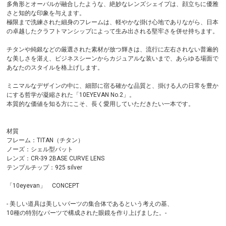
多角形とオーバルが融合したような、絶妙なレンズシェイプは、顔立ちに優雅
さと知的な印象を与えます。
極限まで洗練された細身のフレームは、軽やかな掛け心地でありながら、日本
の卓越したクラフトマンシップによって生み出される堅牢さを併せ持ちます。
チタンや純銀などの厳選された素材が放つ輝きは、流行に左右されない普遍的
な美しさを湛え、ビジネスシーンからカジュアルな装いまで、あらゆる場面で
あなたのスタイルを格上げします。
ミニマルなデザインの中に、細部に宿る確かな品質と、掛ける人の日常を豊か
にする哲学が凝縮された「10EYEVAN No.2」。
本質的な価値を知る方にこそ、長く愛用していただきたい一本です。
材質
フレーム：TITAN（チタン）
ノーズ：シェル型パット
レンズ：CR-39 2BASE CURVE LENS
テンプルチップ：925 silver
「10eyevan」 CONCEPT
- 美しい道具は美しいパーツの集合体であるという考えの基、
10種の特別なパーツで構成された眼鏡を作り上げました。-