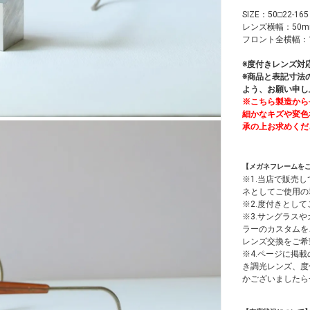
SIZE：50□22-165
レンズ横幅：50m
フロント全横幅：1
※度付きレンズ対
※商品と表記寸法
よう、お願い申し
※こちら製造から
細かなキズや変色
承の上お求めくだ
【メガネフレームを
※1.当店で販売
ネとしてご使用の
※2.度付きとし
※3.サングラス
ラーのカスタムを
レンズ交換をご希
※4.ページに掲載
き調光レンズ、度
かございましたら