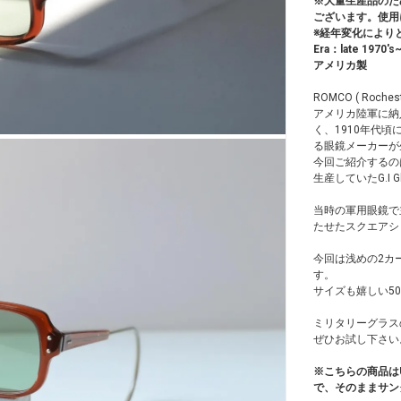
※大量生産品のた
ございます。使用
※経年変化により
Era：late 1970's~
アメリカ製
ROMCO ( Roche
アメリカ陸軍に納入
く、1910年代頃に遡
る眼鏡メーカーが
今回ご紹介するのは「R
生産していたG.I 
当時の軍用眼鏡で
たせたスクエアシ
今回は浅めの2カ
す。
サイズも嬉しい5
ミリタリーグラス
ぜひお試し下さい
※こちらの商品は
で、そのままサン