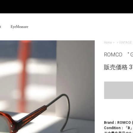
t
EyeMeasure
Home
>
VINTAGE
ROMCO " G.I
販売価格 37
Brand：ROMCO ( 
Condition：「