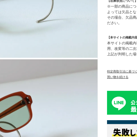
【在庫状況について
※一部の商品につ
よっては欠品とな
その場合、欠品商
ださい。
【本サイトの掲載内
本サイトの掲載内
用、改変等の二次
上記が判明した場
特定商取引法に基づ
買い物を続ける