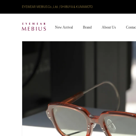
EYEWEAR MEBIUS Co., Ltd. | SHIBUYA & KUMAMOTO
New Arrival
Brand
About Us
Contac