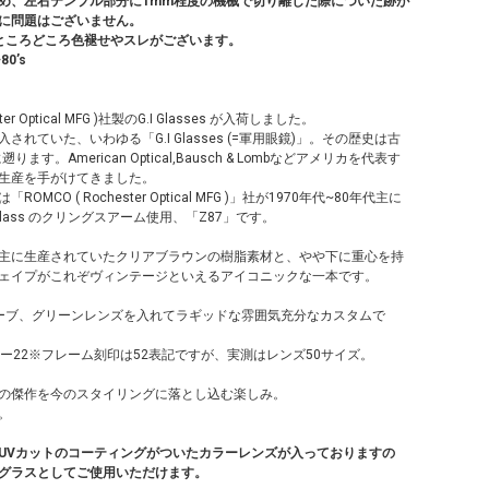
め、左右テンプル部分に1mm程度の機械で切り離した際についた跡が
に問題はございません。
ところどころ色褪せやスレがございます。
80’s
ster Optical MFG )社製のG.I Glasses が入荷しました。
されていた、いわゆる「G.I Glasses (=軍用眼鏡)」。その歴史は古
ります。American Optical,Bausch & Lombなどアメリカを代表す
生産を手がけてきました。
OMCO ( Rochester Optical MFG )」社が1970年代~80年代主に
Glass のクリングスアーム使用、「Z87」です。
主に生産されていたクリアブラウンの樹脂素材と、やや下に重心を持
ェイプがこれぞヴィンテージといえるアイコニックな一本です。
ーブ、グリーンレンズを入れてラギッドな雰囲気充分なカスタムで
0ー22※フレーム刻印は52表記ですが、実測はレンズ50サイズ。
の傑作を今のスタイリングに落とし込む楽しみ。
。
UVカットのコーティングがついたカラーレンズが入っておりますの
グラスとしてご使用いただけます。