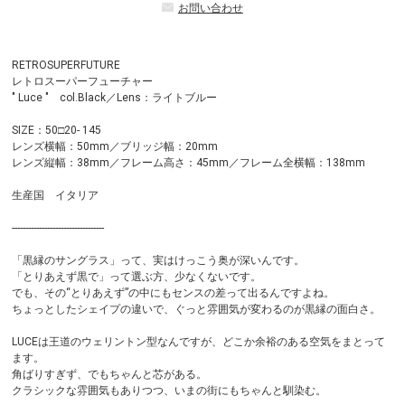
お問い合わせ
RETROSUPERFUTURE
レトロスーパーフューチャー
" Luce " col.Black／Lens：ライトブルー
SIZE：50□20- 145
レンズ横幅：50mm／ブリッジ幅：20mm
レンズ縦幅：38mm／フレーム高さ：45mm／フレーム全横幅：138mm
生産国 イタリア
----------------------------------
「黒縁のサングラス」って、実はけっこう奥が深いんです。
「とりあえず黒で」って選ぶ方、少なくないです。
でも、その“とりあえず”の中にもセンスの差って出るんですよね。
ちょっとしたシェイプの違いで、ぐっと雰囲気が変わるのが黒縁の面白さ。
LUCEは王道のウェリントン型なんですが、どこか余裕のある空気をまとって
ます。
角ばりすぎず、でもちゃんと芯がある。
クラシックな雰囲気もありつつ、いまの街にもちゃんと馴染む。