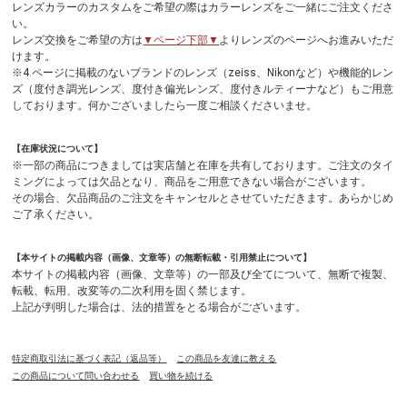
レンズカラーのカスタムをご希望の際はカラーレンズをご一緒にご注文くださ
い。
レンズ交換をご希望の方は
▼ページ下部▼
よりレンズのページへお進みいただ
けます。
※4.ページに掲載のないブランドのレンズ（zeiss、Nikonなど）や機能的レン
ズ（度付き調光レンズ、度付き偏光レンズ、度付きルティーナなど）もご用意
しております。何かございましたら一度ご相談くださいませ。
【在庫状況について】
※一部の商品につきましては実店舗と在庫を共有しております。ご注文のタイ
ミングによっては欠品となり、商品をご用意できない場合がございます。
その場合、欠品商品のご注文をキャンセルとさせていただきます。あらかじめ
ご了承ください。
【本サイトの掲載内容（画像、文章等）の無断転載・引用禁止について】
本サイトの掲載内容（画像、文章等）の一部及び全てについて、無断で複製、
転載、転用、改変等の二次利用を固く禁じます。
上記が判明した場合は、法的措置をとる場合がございます。
特定商取引法に基づく表記（返品等）
この商品を友達に教える
この商品について問い合わせる
買い物を続ける