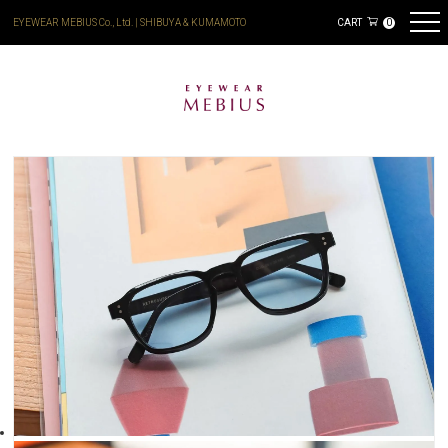
EYEWEAR MEBIUS Co., Ltd. | SHIBUYA & KUMAMOTO
CART
0