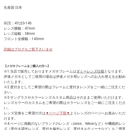
生産国 日本
SIZE：47□23-145
レンズ横幅：47mm
レンズ縦幅：38mm
フロント全横幅：143mm
詳細はブログもご覧下さいませ
【メガネフレームをご購入の方へ】
※1.当店で販売しておりますメガネフレームは
ダミーレンズ仕様
となります。
伊達メガネとしてご使用の場合は伊達メガネ用レンズへのお入れ替えをお勧め
いたします。
※2.度付きとしてご希望の際はフレームと度付きレンズをご一緒にご注文くだ
さい。
※3.サングラスやカラーレンズカスタム商品はそのままご使用いただけます。
レンズカラーのカスタムをご希望の際はカラーレンズをご一緒にご注文くださ
い。
レンズ交換をご希望の方は
▼ページ下部▼
よりレンズのページへお進みいただ
けます。
※4.ページに掲載のないブランドのレンズ（zeiss、Nikonなど）や機能的レン
ズ（度付き調光レンズ、度付き偏光レンズ、度付きルティーナなど）もご用意