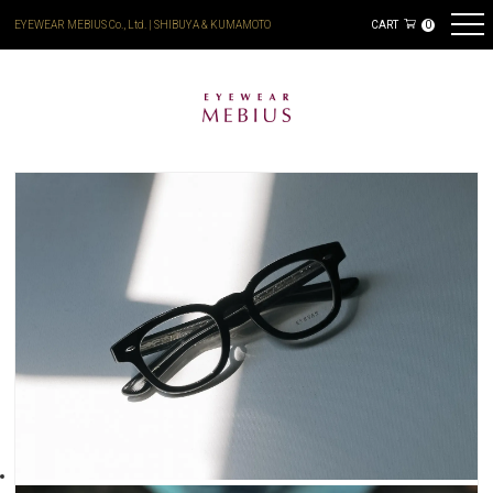
EYEWEAR MEBIUS Co., Ltd. | SHIBUYA & KUMAMOTO
CART
0