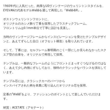
1960年代に人気だった、肉厚なUSヴィンテージのウェリントンスタイルを、
EYEVANの代表モデルWebbを通して再現した『Webb-BR』。
ボストンウェリントンフロントに、
オリジナルのカシメ飾り丁番を採用したプラスチックフレーム。
フロントリムは0.1mm単位で丁寧に設計を見直し。
当時のヴィンテージフレームからインスピレーションを受けたテンプルデザイ
ンと、あえてずらした合口（オフセット構造）を取り入れています。
そして、丁番には、セルフレーム黎明期のごく一部にしか見られなかったスク
エア型の台座を、オリジナルで再現して採用。
テンプルは、一般的なフレームのようにフロントとまっすぐつなげるのではな
く、あえて少し内側にずらしており、独特のクラシックなバランスを演出して
います。
テンプル芯には、クラシックカーのパーツから
インスパイアされた柄を表裏に彫り込んだオリジナル芯を採用。
定番の"Webb"をより、ファッションのポイントとして楽しんでいただけま
す。
材質：ACETATE（アセテート）