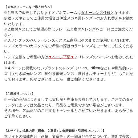
【メガネフレームをご購入の方へ】
※1.当店で販売しておりますメガネフレームは
ダミーレンズ仕様
となります。
伊達メガネとしてご使用の場合は伊達メガネ用レンズへのお入れ替えをお勧め
いたします。
※2.度付きとしてご希望の際はフレームと度付きレンズをご一緒にご注文くだ
さい。
※3.サングラスやカラーレンズカスタム商品はそのままご使用いただけます。
レンズカラーのカスタムをご希望の際はカラーレンズをご一緒にご注文くださ
い。
レンズ交換をご希望の方は
▼ページ下部▼
よりレンズのページへお進みいただ
けます。
※4.ページに掲載のないブランドのレンズ（zeiss、Nikonなど）や機能的レン
ズ（度付き調光レンズ、度付き偏光レンズ、度付きルティーナなど）もご用意
しております。何かございましたら一度ご相談くださいませ。
【在庫状況について】
※一部の商品につきましては実店舗と在庫を共有しております。ご注文のタイ
ミングによっては欠品となり、商品をご用意できない場合がございます。
その場合、欠品商品のご注文をキャンセルとさせていただきます。あらかじめ
ご了承ください。
【本サイトの掲載内容（画像、文章等）の無断転載・引用禁止について】
本サイトの掲載内容（画像、文章等）の一部及び全てについて、無断で複製、