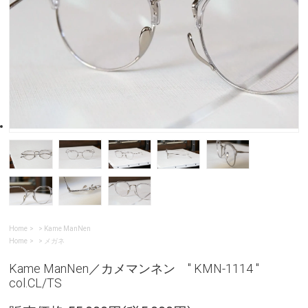
Home
>
Kame ManNen
Home
>
メガネ
Kame ManNen／カメマンネン " KMN-1114 "
col.CL/TS