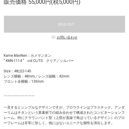
販売価格 55,000円(税5,000円)
SOLD OUT
お問い合わせ
Kame ManNen：カメマンネン
" KMN-1114 " col.CL/TS クリア／シルバー
Size：48□22-145
レンズ横幅：48mm／レンズ縦幅：42mm
フロント全横幅：135mm
￣￣￣￣￣￣￣￣￣
一見するとシンプルなデザインですが、ブロウラインはプラスチック、アンダ
ーリムはチタンという異素材での組み合わせで構成されたコンビネーションフ
レーム。特にクラウンパント型（上部が直線で角ばっているデザイン）のブロ
ーフレームは非常に珍しく、他にはないユニークな個性を演出します。