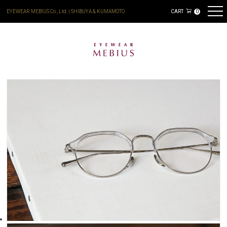
EYEWEAR MEBIUS Co., Ltd. | SHIBUYA & KUMAMOTO
CART
0