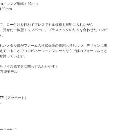
m／レンズ縦幅：40mm
30mm
て、ロー付けを行わずプレスでミル模様を鮮明に入れながら
に見せた一体型トップバーに、プラスチックのリムを合わせたコンビ
ム
れたメタル線がフレームの形状保護の役割も持ちつつ、デザインに現
えていることでコンビネーションフレームならではのフォーマルさと
せ持っています。
たサイズ感で男女問わず合わせやすく
い万能モデル
ATE（アセテート）
ン