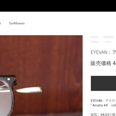
t
EyeMeasure
Home
>
EYEVAN
Home
>
メガネ
EYEVAN：ア
販売価格 48
EYEVAN：アイ
" Acosta 44" 
SIZE：44□23-145