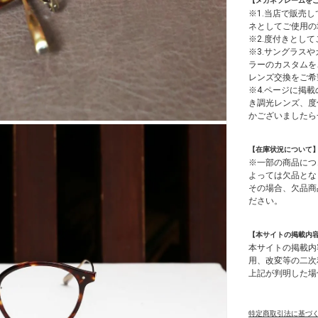
【メガネフレームを
※1.当店で販売
ネとしてご使用の
※2.度付きとし
※3.サングラス
ラーのカスタムを
レンズ交換をご希
※4.ページに掲載
き調光レンズ、度
かございましたら
【在庫状況について
※一部の商品につ
よっては欠品とな
その場合、欠品商
ださい。
【本サイトの掲載内
本サイトの掲載内
用、改変等の二次
上記が判明した場
特定商取引法に基づ