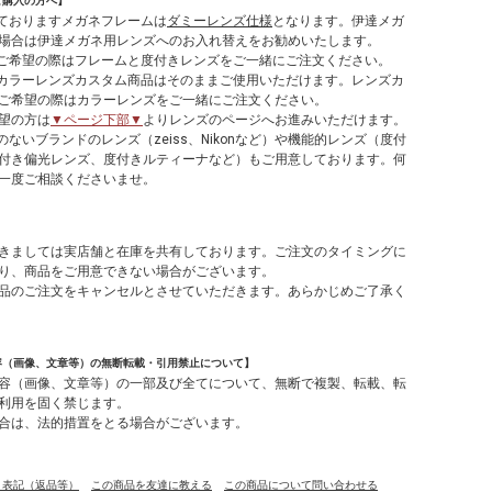
ご購入の方へ】
しておりますメガネフレームは
ダミーレンズ仕様
となります。伊達メガ
場合は伊達メガネ用レンズへのお入れ替えをお勧めいたします。
てご希望の際はフレームと度付きレンズをご一緒にご注文ください。
やカラーレンズカスタム商品はそのままご使用いただけます。レンズカ
ご希望の際はカラーレンズをご一緒にご注文ください。
望の方は
▼ページ下部▼
よりレンズのページへお進みいただけます。
のないブランドのレンズ（zeiss、Nikonなど）や機能的レンズ（度付
付き偏光レンズ、度付きルティーナなど）もご用意しております。何
一度ご相談くださいませ。
】
きましては実店舗と在庫を共有しております。ご注文のタイミングに
り、商品をご用意できない場合がございます。
品のご注文をキャンセルとさせていただきます。あらかじめご了承く
容（画像、文章等）の無断転載・引用禁止について】
容（画像、文章等）の一部及び全てについて、無断で複製、転載、転
利用を固く禁じます。
合は、法的措置をとる場合がございます。
く表記（返品等）
この商品を友達に教える
この商品について問い合わせる