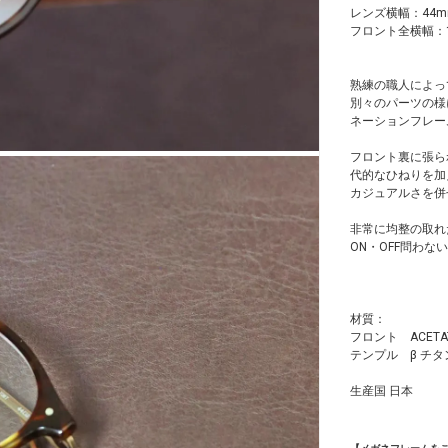
レンズ横幅：44m
フロント全横幅：1
熟練の職人によっ
別々のパーツの様
ネーションフレー
フロント裏に張ら
代的なひねりを加
カジュアルさを併
非常に均整の取れ
ON・OFF問わな
材質：
フロント ACET
テンプル β チタ
生産国 日本