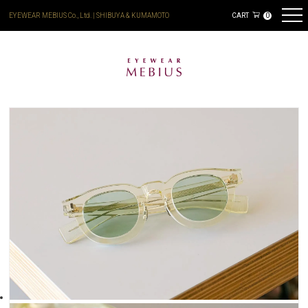
EYEWEAR MEBIUS Co., Ltd. | SHIBUYA & KUMAMOTO
CART
0