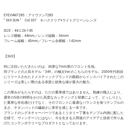
EYEVAN7285：アイヴァン7285
" 369 SUN " Col.307 キハククリア×ライトグリーンレンズ
SIZE：44 □ 26-145
レンズ横幅：44mm／レンズ縦幅：36mm
フレーム縦幅：45mm／フレーム全横幅：142mm
【369】
特に注目いただきたいのは、肉厚な7mm厚のフロント生地。
同ブランドの人気モデル「349」の極太Ver.のこちらのモデル。2000年代初頭
にリリースされたドメスティックブランドの眼鏡からインスパイアされたこの
シリーズは美しい艶のある表面と鋭角な縁が最大の魅力。
この厚みがもたらすのは、ただの重厚感ではありません。熟練の職人により、
通常の5倍の時間をかけた高度なカッティングと研磨によって、どっしりとし
た重厚な存在感だけでなく、そのフロントに最適なバランスを保つテンプルの
太さ、チタンパッドの繊細さに美学を感じる一本です。
ブランドのシグネチャーパーツであるミリタリー丁番をテンプル内側に配した
仕様で、ヴィンテージにはない、今を生きる人間達のアイデアと技術で作りあ
げたコンテンポラリーなプロダクトとなっております。