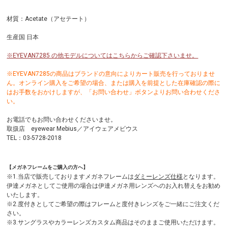
材質：Acetate（アセテート）
生産国 日本
※EYEVAN7285 の他モデルについてはこちらからご確認下さいませ。
※EYEVAN7285の商品はブランドの意向によりカート販売を行っておりませ
ん。オンライン購入をご希望の場合、または購入を前提とした在庫確認の際に
はお手数をおかけしますが、「お問い合わせ」ボタンよりお問い合わせくださ
い。
お電話でもお問い合わせくださいませ。
取扱店 eyewear Mebius／アイウェアメビウス
TEL：03-5728-2018
【メガネフレームをご購入の方へ】
※1.当店で販売しておりますメガネフレームは
ダミーレンズ仕様
となります。
伊達メガネとしてご使用の場合は伊達メガネ用レンズへのお入れ替えをお勧め
いたします。
※2.度付きとしてご希望の際はフレームと度付きレンズをご一緒にご注文くだ
さい。
※3.サングラスやカラーレンズカスタム商品はそのままご使用いただけます。