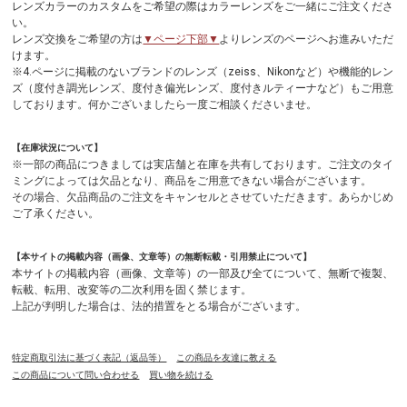
レンズカラーのカスタムをご希望の際はカラーレンズをご一緒にご注文くださ
い。
レンズ交換をご希望の方は
▼ページ下部▼
よりレンズのページへお進みいただ
けます。
※4.ページに掲載のないブランドのレンズ（zeiss、Nikonなど）や機能的レン
ズ（度付き調光レンズ、度付き偏光レンズ、度付きルティーナなど）もご用意
しております。何かございましたら一度ご相談くださいませ。
【在庫状況について】
※一部の商品につきましては実店舗と在庫を共有しております。ご注文のタイ
ミングによっては欠品となり、商品をご用意できない場合がございます。
その場合、欠品商品のご注文をキャンセルとさせていただきます。あらかじめ
ご了承ください。
【本サイトの掲載内容（画像、文章等）の無断転載・引用禁止について】
本サイトの掲載内容（画像、文章等）の一部及び全てについて、無断で複製、
転載、転用、改変等の二次利用を固く禁じます。
上記が判明した場合は、法的措置をとる場合がございます。
特定商取引法に基づく表記（返品等）
この商品を友達に教える
この商品について問い合わせる
買い物を続ける