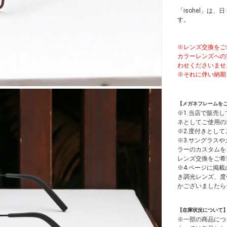
「isohel」
す。
※レンズ交換をご
カラーレンズへの
わせくださいませ
※それに伴い納期
【メガネフレームを
※1.当店で販売
ネとしてご使用の
※2.度付きとし
※3.サングラス
ラーのカスタムを
レンズ交換をご希
※4.ページに掲載
き調光レンズ、度
かございましたら
【在庫状況について
※一部の商品につ