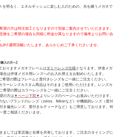
は、日々を明るく、エネルギッシュに楽しむ人のための、光を纏うメガネで
希望の方は特注加工となりますので別途ご案内させていただきます。
交換をご希望の場合も同様に料金が異なりますので備考よりお問い合
。
も約1週間頂戴いたします。あらかじめご了承くださいませ。
ご購入の方へ】
しておりますメガネフレームは
ダミーレンズ仕様
となります。伊達メガ
場合は伊達メガネ用レンズへのお入れ替えをお勧めいたします。
てご希望の際はフレームと度付きレンズをご一緒にご注文ください。
やカラーレンズカスタム商品はそのままご使用いただけます。レンズカ
ご希望の際はカラーレンズをご一緒にご注文ください。
望の方は
▼ページ下部▼
よりレンズのページへお進みいただけます。
のないブランドのレンズ（zeiss、Nikonなど）や機能的レンズ（度付
付き偏光レンズ、度付きルティーナなど）もご用意しております。何
一度ご相談くださいませ。
】
きましては実店舗と在庫を共有しております。ご注文のタイミングに