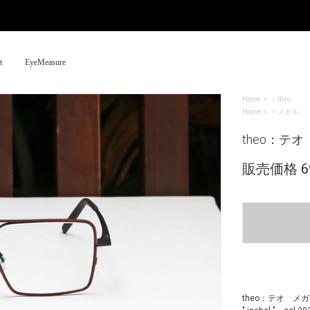
t
EyeMeasure
Home
>
theo
Home
>
メガネ
theo：テオ " 
販売価格 69
theo：テオ メ