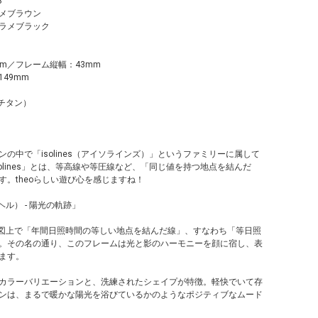
3
メブラウン
ラメブラック
mm／フレーム縦幅：43mm
49mm
（チタン）
の中で「isolines（アイソラインズ）」というファミリーに属して
olines」とは、等高線や等圧線など、「同じ値を持つ地点を結んだ
す。theoらしい遊び心を感じますね！
ソヘル） - 陽光の軌跡」
は、地図上で「年間日照時間の等しい地点を結んだ線」、すなわち「等日照
。その名の通り、このフレームは光と影のハーモニーを顔に宿し、表
ます。
カラーバリエーションと、洗練されたシェイプが特徴。軽快でいて存
ンは、まるで暖かな陽光を浴びているかのようなポジティブなムード