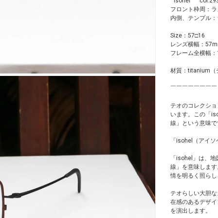
" isohel " col.29
フロント枠周：ラ
内側、テンプル：
Size：57□16
レンズ横幅：57
フレーム全横幅：1
材質：titanium
￣￣￣￣￣￣￣￣
テオのコレクション
います。この「is
線」という意味で
「isohel（アイ
「isohel」
線」を意味します
情を明るく照らし
テオらしい大胆な
在感のあるデザイ
を演出します。