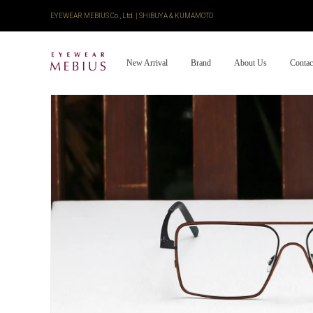
EYEWEAR MEBIUS Co., Ltd. | SHIBUYA & KUMAMOTO
New Arrival
Brand
About Us
Contac