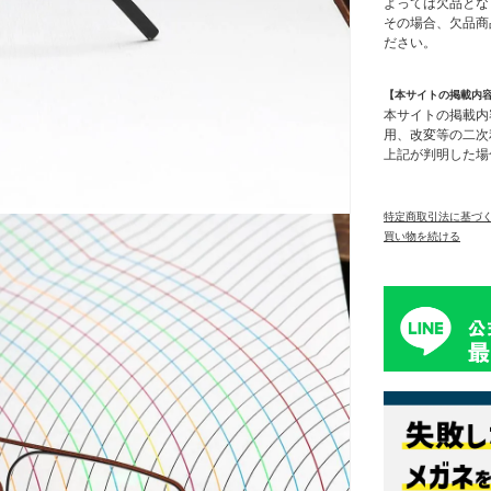
よっては欠品とな
その場合、欠品商
ださい。
【本サイトの掲載内
本サイトの掲載内
用、改変等の二次
上記が判明した場
特定商取引法に基づ
買い物を続ける