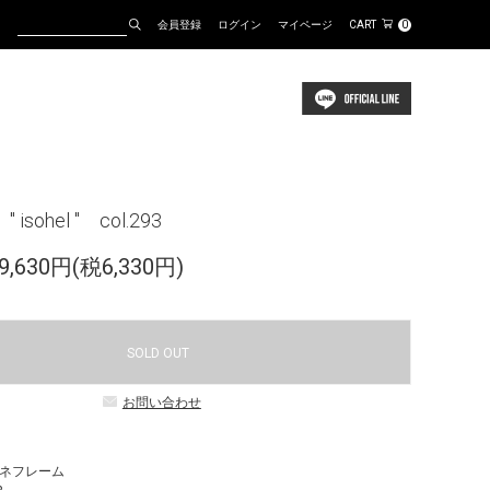
会員登録
ログイン
マイページ
CART
0
isohel " col.293
,630円(税6,330円)
SOLD OUT
お問い合わせ
ガネフレーム