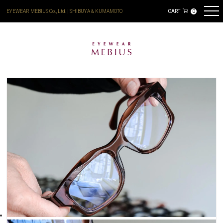
EYEWEAR MEBIUS Co., Ltd. | SHIBUYA & KUMAMOTO
CART
0