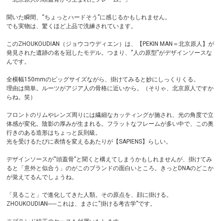
聞いた瞬間、“ちょっとハードそう”に感じるかもしれません。
でも実物は、驚くほど上品で洗練されています。
このZHOUKOUDIAN（ジョウコウディエン）は、【PEKIN MAN＝北京原人】が
発見された遺跡の名を冠したモデル。つまり、“人の原型”がデザインソースな
んです。
全横幅150mmのビッグサイズながら、掛けてみると妙にしっくりくる。
理由は簡単。ルーツがアジア人の骨格に近いから。（そりゃ、北京原人ですか
らね。笑）
フロントのリムやレンズ周りには繊細なカッティングが施され、光の角度で立
体感が変化。陰影の厚みが生まれる。フラットなフレームが多い中で、この奥
行きのある造形はちょっと反則級。
光を受けるたびに表情を変えるあたりが【SAPIENS】らしい。
デザインソースが“頭蓋骨”と聞くと構えてしまうかもしれませんが、掛けてみ
ると「意外と似合う」のがこのブランドの面白いところ。きっとDNAのどこか
が覚えてるんでしょうね。
「見ること」で進化してきた人類。その原点を、顔に掛ける。
ZHOUKOUDIAN──これは、まさに“掛ける考古学”です。