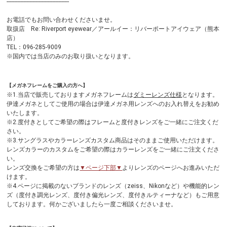
-----------------------------------------
お電話でもお問い合わせくださいませ。
取扱店 Re: Riverport eyewear／アールイー：リバーポートアイウェア（熊本
店）
TEL：096-285-9009
※国内では当店のみのお取り扱いとなります。
【メガネフレームをご購入の方へ】
※1.当店で販売しておりますメガネフレームは
ダミーレンズ仕様
となります。
伊達メガネとしてご使用の場合は伊達メガネ用レンズへのお入れ替えをお勧め
いたします。
※2.度付きとしてご希望の際はフレームと度付きレンズをご一緒にご注文くだ
さい。
※3.サングラスやカラーレンズカスタム商品はそのままご使用いただけます。
レンズカラーのカスタムをご希望の際はカラーレンズをご一緒にご注文くださ
い。
レンズ交換をご希望の方は
▼ページ下部▼
よりレンズのページへお進みいただ
けます。
※4.ページに掲載のないブランドのレンズ（zeiss、Nikonなど）や機能的レン
ズ（度付き調光レンズ、度付き偏光レンズ、度付きルティーナなど）もご用意
しております。何かございましたら一度ご相談くださいませ。