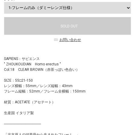
SOLD OUT
お問い合わせ
SAPIENS：サピエンス
" ZHOUKOUDIAN Homo erectus "
Col.18 CLEAR BROWN（赤茶っぽい色合い）
SIZE：55□21-150
レンズ横幅：55mm／レンズ縦幅：43mm
フレーム縦幅：52mm／フレーム全横幅：150mm
材質：ACETATE（アセテート）
生産国 イタリア製
-----------------------------------------
「北京原人の頭蓋骨から生まれたフレーム。」