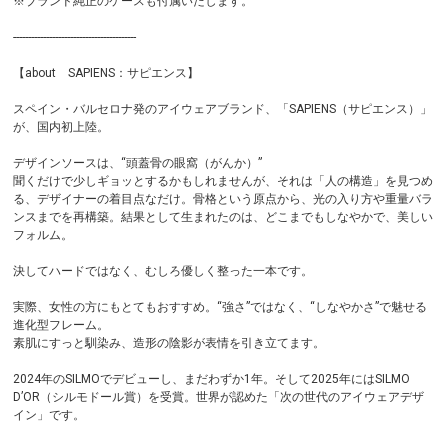
※ブランド純正のケースも付属いたします。
-----------------------------------------
【about SAPIENS：サピエンス】
スペイン・バルセロナ発のアイウェアブランド、「SAPIENS（サピエンス）」
が、国内初上陸。
デザインソースは、“頭蓋骨の眼窩（がんか）”
聞くだけで少しギョッとするかもしれませんが、それは「人の構造」を見つめ
る、デザイナーの着目点なだけ。骨格という原点から、光の入り方や重量バラ
ンスまでを再構築。結果として生まれたのは、どこまでもしなやかで、美しい
フォルム。
決してハードではなく、むしろ優しく整った一本です。
実際、女性の方にもとてもおすすめ。“強さ”ではなく、“しなやかさ”で魅せる
進化型フレーム。
素肌にすっと馴染み、造形の陰影が表情を引き立てます。
2024年のSILMOでデビューし、まだわずか1年。そして2025年にはSILMO
D’OR（シルモドール賞）を受賞。世界が認めた「次の世代のアイウェアデザ
イン」です。