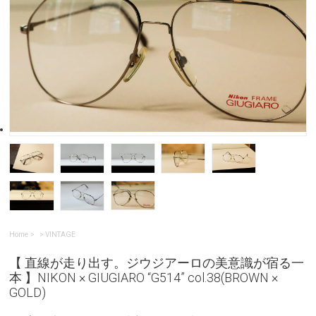
Home
>
VINTAGE
【 直線が走り出す。ジウジアーロの美意識が宿る一
本 】NIKON × GIUGIARO “G514” col.38(BROWN ×
GOLD)