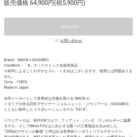
販売価格 64,900円(税5,900円)
SOLD OUT
お問い合わせ
Brand：NIKON × GIUGIARO
Condition：「A」デッドストック未使用美品
※経年によるごくわずかなスレ・くすみはございますが、使用には問題ありま
せん。
Circa：1980’s
Made in Japan
光学メーカーとして世界的な評価を受ける NIKON が、
イタリアが誇る巨匠デザイナー ジョルジェット・ジウジアーロ（GIUGIARO）
とともに制作したコラボレーションモデル “G514”。
ジウジアーロは、初代VWゴルフ、フィアット・パンダ、ランボルギーニ協業
モデル、そしてNikon F3をはじめとする数々の工業製品を生み出した、
“20世紀デザインの象徴” と呼ばれる世界的インダストリアルデザイナー。
彼の特徴である、無駄を削ぎ落とした直線美と、精密なラインの構築力が、こ