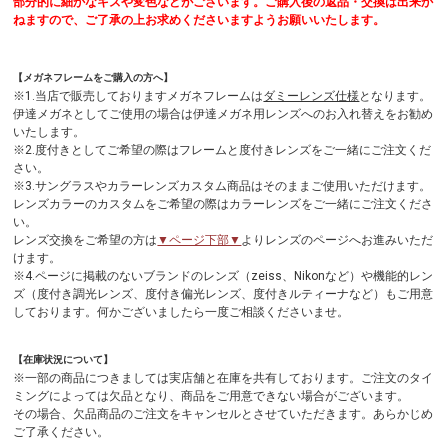
部分的に細かなキズや変色などがございます。ご購入後の返品・交換は出来か
ねますので、ご了承の上お求めくださいますようお願いいたします。
【メガネフレームをご購入の方へ】
※1.当店で販売しておりますメガネフレームは
ダミーレンズ仕様
となります。
伊達メガネとしてご使用の場合は伊達メガネ用レンズへのお入れ替えをお勧め
いたします。
※2.度付きとしてご希望の際はフレームと度付きレンズをご一緒にご注文くだ
さい。
※3.サングラスやカラーレンズカスタム商品はそのままご使用いただけます。
レンズカラーのカスタムをご希望の際はカラーレンズをご一緒にご注文くださ
い。
レンズ交換をご希望の方は
▼ページ下部▼
よりレンズのページへお進みいただ
けます。
※4.ページに掲載のないブランドのレンズ（zeiss、Nikonなど）や機能的レン
ズ（度付き調光レンズ、度付き偏光レンズ、度付きルティーナなど）もご用意
しております。何かございましたら一度ご相談くださいませ。
【在庫状況について】
※一部の商品につきましては実店舗と在庫を共有しております。ご注文のタイ
ミングによっては欠品となり、商品をご用意できない場合がございます。
その場合、欠品商品のご注文をキャンセルとさせていただきます。あらかじめ
ご了承ください。