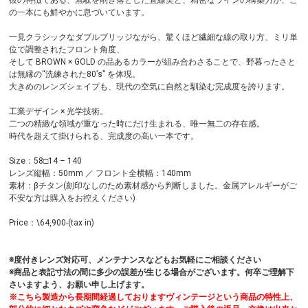
の一本にも鮮やかに息づいています。
一見クラシックなダブルブリッジながら、驚くほど繊細な線の取り方、ミリ単
位で調整されたフロント角度、
そして BROWN × GOLD の品あるカラーが組み合わさることで、野暮ったさと
は無縁の“洗練された80’s” を体現。
大きめのレンズシェイプも、現代の空気に自然と馴染む完成度を誇ります。
工業デザイン × 光学技術。
二つの精緻な領域が重なった時にだけ生まれる、唯一無二の存在感。
時代を超えて掛けられる、完成度の高い一本です。
Size：58□14 – 140
レンズ縦幅：50mm ／ フロント全横幅：140mm
素材：βチタン(刻印なしのため素材感から判断しました。金属アレルギーがご
不安な方は購入をお控えください)
Price：\64,900-(tax in)
※度付きレンズ対応可、メンテナンスなどもお気軽にご相談ください
※商品と表記寸法の間に多少の誤差が生じる場合がございます。何卒ご理解下
さいますよう、お願い申し上げます。
※こちら製造から長期間経過しておりますヴィンテージという商品の特性上、