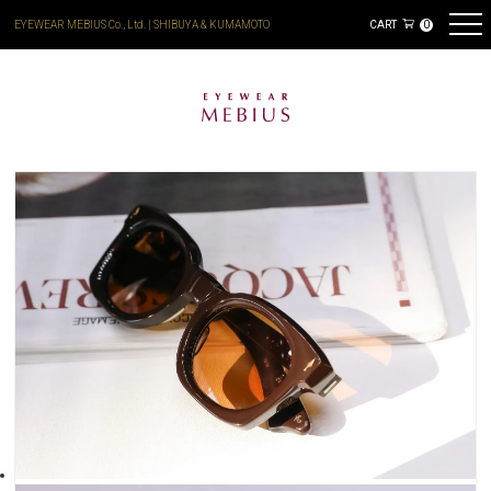
EYEWEAR MEBIUS Co., Ltd. | SHIBUYA & KUMAMOTO
CART
0