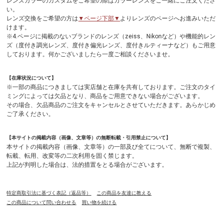
レンズカラーのカスタムをご希望の際はカラーレンズをご一緒にご注文くださ
い。
レンズ交換をご希望の方は
▼ページ下部▼
よりレンズのページへお進みいただ
けます。
※4.ページに掲載のないブランドのレンズ（zeiss、Nikonなど）や機能的レン
ズ（度付き調光レンズ、度付き偏光レンズ、度付きルティーナなど）もご用意
しております。何かございましたら一度ご相談くださいませ。
【在庫状況について】
※一部の商品につきましては実店舗と在庫を共有しております。ご注文のタイ
ミングによっては欠品となり、商品をご用意できない場合がございます。
その場合、欠品商品のご注文をキャンセルとさせていただきます。あらかじめ
ご了承ください。
【本サイトの掲載内容（画像、文章等）の無断転載・引用禁止について】
本サイトの掲載内容（画像、文章等）の一部及び全てについて、無断で複製、
転載、転用、改変等の二次利用を固く禁じます。
上記が判明した場合は、法的措置をとる場合がございます。
特定商取引法に基づく表記（返品等）
この商品を友達に教える
この商品について問い合わせる
買い物を続ける