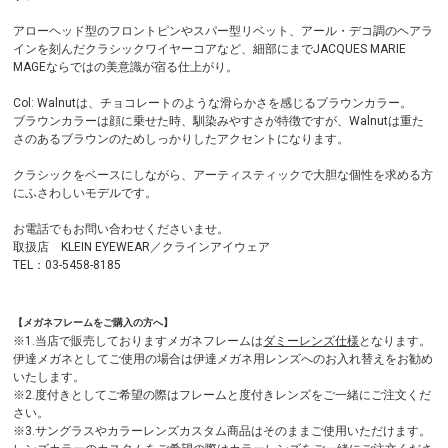
アローヘッド型のフロントピンやスパー型リベット、アール・デコ調のヘアラ
インを刻んだクラシックワイヤーコアなど、細部にまでJACQUES MARIE
MAGEならではの美意識が宿る仕上がり。
Col: Walnutは、チョコレートのような滑らかさを感じるブラウンカラー。
ブラウンカラーは顔に乗せた時、馴染みやすさが特徴ですが、Walnutは重た
さのあるブラウンのためしっかりしたアクセントになります。
クラシックをベースにしながら、アーティスティックで大胆な個性を求める方
にふさわしいモデルです。
お電話でもお問い合わせくださいませ。
取扱店 KLEIN EYEWEAR／クラインアイウェア
TEL：03-5458-8185
【メガネフレームをご購入の方へ】
※1.当店で販売しておりますメガネフレームは
ダミーレンズ仕様
となります。
伊達メガネとしてご使用の場合は伊達メガネ用レンズへのお入れ替えをお勧め
いたします。
※2.度付きとしてご希望の際はフレームと度付きレンズをご一緒にご注文くだ
さい。
※3.サングラスやカラーレンズカスタム商品はそのままご使用いただけます。