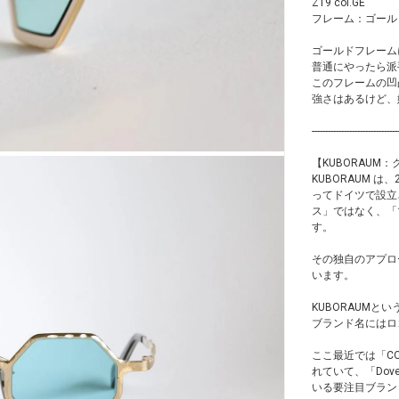
Z19 col.GE
フレーム：ゴール
ゴールドフレーム
普通にやったら派
このフレームの凹
強さはあるけど、
--------------------------------
【KUBORAUM
KUBORAUM は、2
ってドイツで設立
ス」ではなく、「
す。
その独自のアプロ
います。
KUBORAUM
ブランド名にはロ
ここ最近では「CO
れていて、「Dove
いる要注目ブラン