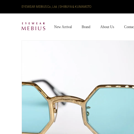
EYEWEAR MEBIUS Co., Ltd. | SHIBUYA & KUMAMOTO
New Arrival
Brand
About Us
Contac