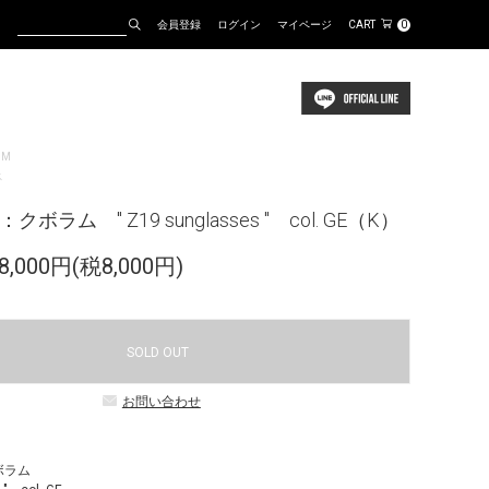
会員登録
ログイン
マイページ
CART
0
UM
ス
クボラム " Z19 sunglasses " col. GE（K）
,000円(税8,000円)
SOLD OUT
お問い合わせ
ボラム