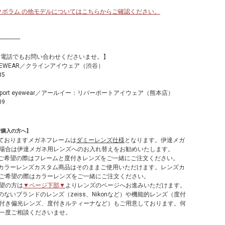
M：クボラム の他モデルについてはこちらからご確認ください。
--------------
お電話でもお問い合わせくださいませ。】
 EYEWEAR／クラインアイウェア（渋谷）
85
verport eyewear／アールイー：リバーポートアイウェア（熊本店）
09
ご購入の方へ】
しておりますメガネフレームは
ダミーレンズ仕様
となります。伊達メガ
場合は伊達メガネ用レンズへのお入れ替えをお勧めいたします。
てご希望の際はフレームと度付きレンズをご一緒にご注文ください。
やカラーレンズカスタム商品はそのままご使用いただけます。レンズカ
ご希望の際はカラーレンズをご一緒にご注文ください。
望の方は
▼ページ下部▼
よりレンズのページへお進みいただけます。
のないブランドのレンズ（zeiss、Nikonなど）や機能的レンズ（度付
付き偏光レンズ、度付きルティーナなど）もご用意しております。何
一度ご相談くださいませ。