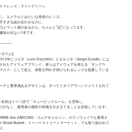
ド × レンズ：ライトグリーン
に、エメラルドみたいな発色のレンズ。
手すぎる組み合わせなのに、
凸とマット感があるから、ちゃんと“品”になってます。
嫌味が出ない1本です。
--------------
：クボラム】
012年にリビオ（Livio Graziottin）とセルジオ（Sergio Eusebi）によ
されたアイウェアブランド。彼らはアイウェアを単なる「サングラ
マスク」として捉え、昼夜を問わず掛けられるレンズを提案していま
ーチと重厚感あるデザインは、すべてイタリアでハンドメイドされて
という名前はドイツ語で「キュービックルーム」を意味し、
ゴがなく、着用者の個性や特徴を引き立てることを目指しています。
MME des GARCONS：コムデギャルソン」のランウェイでも着用さ
r Street Market：ドーバーストリートマーケット」でも取り扱われて
ド。