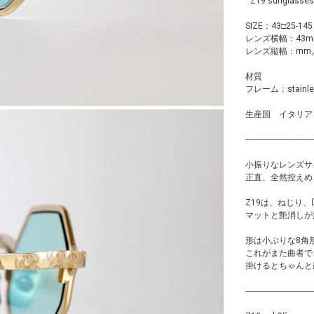
" Z19 sunglasses
SIZE：43□25-145
レンズ横幅：43m
レンズ縦幅：mm
材質
フレーム：stain
生産国 イタリア
--------------------------------
小振りなレンズサ
正直、全然控えめ
Z19は、ねじり
マットと艶消しが
形は小ぶりな8角
これがまた曲者で
掛けるとちゃんと
--------------------------------