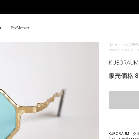
t
EyeMeasure
Home
>
KUBORA
Home
>
サングラ
KUBORAUM：
販売価格 88
KUBORAUM：ク