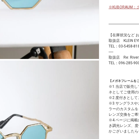
※KUBORAU
--------------------------------
【在庫状況など 
取扱店 KLEIN
TEL：03-5458-81
-----
取扱店 Re: Ri
TEL：096-285-90
【メガネフレームを
※1.当店で販売
ネとしてご使用の
※2.度付きとし
※3.サングラス
ラーのカスタムを
レンズ交換をご希
※4.ページに掲載
き調光レンズ、度
かございましたら