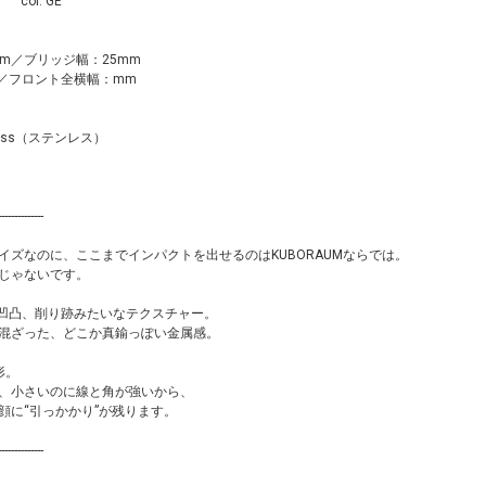
 " col. GE
m／ブリッジ幅：25mm
／フロント全横幅：mm
less（ステンレス）
--------------
イズなのに、ここまでインパクトを出せるのはKUBORAUMならでは。
じゃないです。
、凹凸、削り跡みたいなテクスチャー。
混ざった、どこか真鍮っぽい金属感。
形。
、小さいのに線と角が強いから、
顔に“引っかかり”が残ります。
--------------