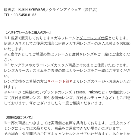
取扱店 KLEIN EYEWEAR／クラインアイウェア（渋谷店）
TEL：03-5458-8185
【メガネフレームをご購入の方へ】
※1.当店で販売しておりますメガネフレームは
ダミーレンズ仕様
となります。
伊達メガネとしてご使用の場合は伊達メガネ用レンズへのお入れ替えをお勧め
いたします。
※2.度付きとしてご希望の際はフレームと度付きレンズをご一緒にご注文くだ
さい。
※3.サングラスやカラーレンズカスタム商品はそのままご使用いただけます。
レンズカラーのカスタムをご希望の際はカラーレンズをご一緒にご注文くださ
い。
レンズ交換をご希望の方は
▼ページ下部▼
よりレンズのページへお進みいただ
けます。
※4.ページに掲載のないブランドのレンズ（zeiss、Nikonなど）や機能的レン
ズ（度付き調光レンズ、度付き偏光レンズ、度付きルティーナなど）もご用意
しております。何かございましたら一度ご相談くださいませ。
【在庫状況について】
※一部の商品につきましては実店舗と在庫を共有しております。ご注文のタイ
ミングによっては欠品となり、商品をご用意できない場合がございます。
その場合、欠品商品のご注文をキャンセルとさせていただきます。あらかじめ