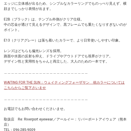
エッジに立体感が出るため、シンプルなカラーリングでものっぺり見えず、横
顔までしっかり表情が出ます。
E2B（ブラック）は、テンプル外側がクリア仕様。
中の芯金が透けて見えるデザインで、黒フレームでも重たくなりすぎないのが
ポイント。
E13（クリアグレー）は落ち着いたカラーで、より日常使いしやすい印象。
レンズはどちらも偏光レンズを採用。
路面や水面の反射を抑え、ドライブやアウトドアでも視界がクリア。
デザイン性と実用性をちゃんと両立した、大人のための一本です。
＿＿＿＿＿＿＿＿＿＿＿＿＿＿＿＿＿＿＿＿＿＿＿＿
WAITING FOR THE SUN：ウェイティングフォーザサン 他カラーについては
こちらからご覧下さいませ
＿＿＿＿＿＿＿＿＿＿＿＿＿＿＿＿＿＿＿＿＿＿＿＿
お電話でもお問い合わせくださいませ。
取扱店 Re: Riverport eyewear／アールイー：リバーポートアイウェア（熊本
店）
TEL：096-285-9009