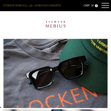
EYEWEAR MEBIUS Co., Ltd. | SHIBUYA & KUMAMOTO
CART
0