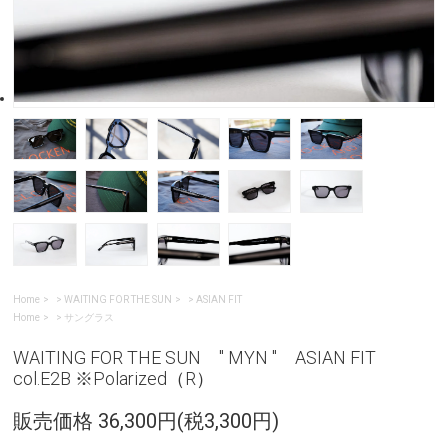
Home
>
WAITING FOR THE SUN
>
ASIAN FIT
Home
>
サングラス
WAITING FOR THE SUN " MYN " ASIAN FIT
col.E2B ※Polarized（R）
販売価格 36,300円(税3,300円)