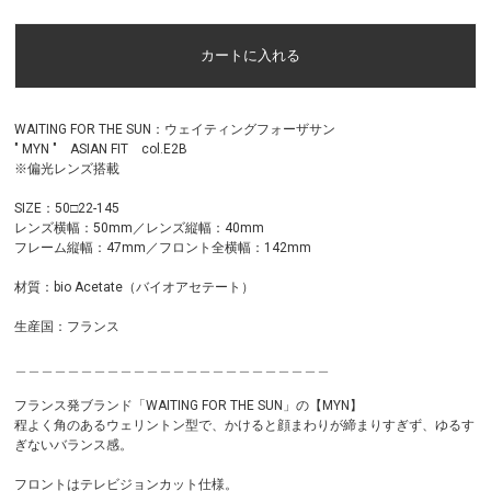
WAITING FOR THE SUN：ウェイティングフォーザサン
" MYN " ASIAN FIT col.E2B
※偏光レンズ搭載
SIZE：50□22-145
レンズ横幅：50mm／レンズ縦幅：40mm
フレーム縦幅：47mm／フロント全横幅：142mm
材質：bio Acetate（バイオアセテート）
生産国：フランス
＿＿＿＿＿＿＿＿＿＿＿＿＿＿＿＿＿＿＿＿＿＿＿＿
フランス発ブランド「WAITING FOR THE SUN」の【MYN】
程よく角のあるウェリントン型で、かけると顔まわりが締まりすぎず、ゆるす
ぎないバランス感。
フロントはテレビジョンカット仕様。