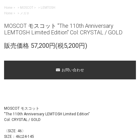
Home
>
MOSCOT
>
LEMTOSH
Home
>
メガネ
MOSCOT モスコット "The 110th Anniversary
LEMTOSH Limited Edition" Col: CRYSTAL / GOLD
販売価格 57,200円(税5,200円)
お問い合わせ
MOSCOT モスコット
"The 110th Anniversary LEMTOSH Limited Edition"
Col: CRYSTAL / GOLD
〈SIZE: 46〉
SIZE：46□24-145