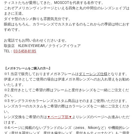
ティストたちが愛用してきた、MOSCOTを代表する名作です。
これぞアメリカンヴィンテージといえる四角と丸の中間位のレンズシェイプは
まさに王道。
ダイヤ型のカシメ飾りも雰囲気充分です。
眼鏡はもちろん、カラーレンズでカスタムするのもこれからの季節は特におす
すめです。
お電話でもお問い合わせくださいませ。
取扱店 KLEIN EYEWEAR／クラインアイウェア
TEL：
03-5458-8185
【メガネフレームをご購入の方へ】
※1.当店で販売しておりますメガネフレームは
ダミーレンズ仕様
となります。
伊達メガネとしてご使用の場合は伊達メガネ用レンズへのお入れ替えをお勧め
いたします。
※2.度付きとしてご希望の際はフレームと度付きレンズをご一緒にご注文くだ
さい。
※3.サングラスやカラーレンズカスタム商品はそのままご使用いただけます。
レンズカラーのカスタムをご希望の際はカラーレンズをご一緒にご注文くださ
い。
レンズ交換をご希望の方は
▼ページ下部▼
よりレンズのページへお進みいただ
けます。
※4.ページに掲載のないブランドのレンズ（zeiss、Nikonなど）や機能的レン
ズ（度付き調光レンズ、度付き偏光レンズ、度付きルティーナなど）もご用意