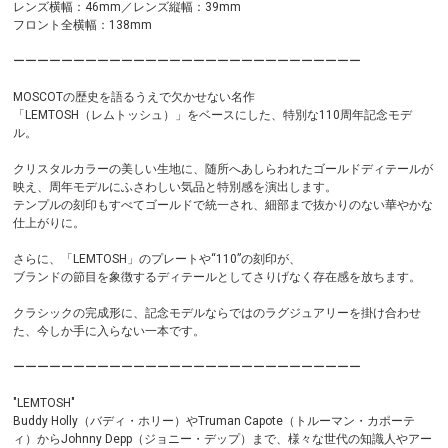
レンズ横幅：46mm／レンズ縦幅：39mm
フロント全横幅：138mm
ーーーーーーーーーーーーーーーーーーーーーーーーーーーーー
MOSCOTの歴史を語るうえで欠かせない名作
「LEMTOSH（レムトッシュ）」をベースにした、特別な110周年記念モデ
ル。
クリスタルカラーの美しい生地に、随所へあしらわれたゴールドディテールが
映え、周年モデルにふさわしい気品と特別感を演出します。
テンプルの刻印もすべてゴールドで統一され、細部まで抜かりのない華やかな
仕上がりに。
さらに、「LEMTOSH」のプレートや“110”の刻印が、
ブランドの節目を象徴するディテールとしてさりげなく存在感を放ちます。
クラシックの完成形に、記念モデルならではのラグジュアリーを掛け合わせ
た、今しか手に入らない一本です。
ーーーーーーーーーーーーーーーーーーーーーーーーーーーーー
"LEMTOSH"
Buddy Holly（バディ・ホリー）やTruman Capote（トルーマン・カポーテ
ィ）からJohnny Depp（ジョニー・デップ）まで、様々な世代の知識人やアー