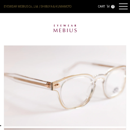
EYEWEAR MEBIUS Co., Ltd. | SHIBUYA & KUMAMOTO
CART
0