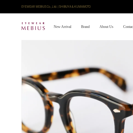
EYEWEAR MEBIUS Co., Ltd. | SHIBUYA & KUMAMOTO
New Arrival
Brand
About Us
Contac