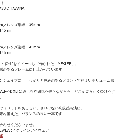
ット
LASSIC HAVANA
m／レンズ縦幅：39mm
45mm
m／レンズ縦幅：41mm
45mm
・個性”をイメージして作られた「MEKLER」。
感のあるフレームに仕上がっています。
ンシェイプに、しっかりと厚みのあるフロントで程よいボリューム感
HVENやDOLTに通じる雰囲気を持ちながらも、どこか柔らかく掛けやす
。
ヤリベットをあしらい、さりげない高級感も演出。
兼ね備えた、バランスの良い一本です。
合わせくださいませ。
EYEWEAR／クラインアイウェア
85