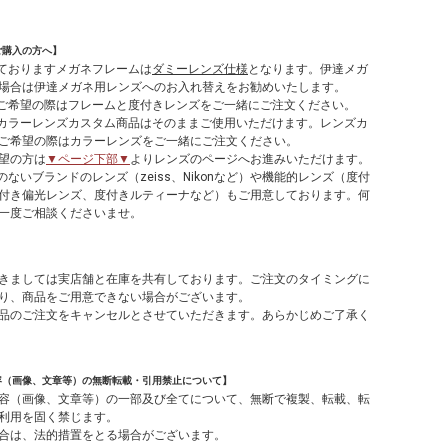
ご購入の方へ】
しておりますメガネフレームは
ダミーレンズ仕様
となります。伊達メガ
場合は伊達メガネ用レンズへのお入れ替えをお勧めいたします。
てご希望の際はフレームと度付きレンズをご一緒にご注文ください。
やカラーレンズカスタム商品はそのままご使用いただけます。レンズカ
ご希望の際はカラーレンズをご一緒にご注文ください。
望の方は
▼ページ下部▼
よりレンズのページへお進みいただけます。
のないブランドのレンズ（zeiss、Nikonなど）や機能的レンズ（度付
付き偏光レンズ、度付きルティーナなど）もご用意しております。何
一度ご相談くださいませ。
】
きましては実店舗と在庫を共有しております。ご注文のタイミングに
り、商品をご用意できない場合がございます。
品のご注文をキャンセルとさせていただきます。あらかじめご了承く
容（画像、文章等）の無断転載・引用禁止について】
容（画像、文章等）の一部及び全てについて、無断で複製、転載、転
利用を固く禁じます。
合は、法的措置をとる場合がございます。