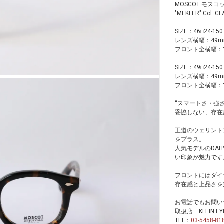
MOSCOT モスコ
"MEKLER" Col: C
SIZE：46□24-150
レンズ横幅：49m
フロント全横幅：1
SIZE：49□24-150
レンズ横幅：49m
フロント全横幅：1
“スマートさ・強さ
妥協しない、存在
王道のウェリント
をプラス。
人気モデルのDA
い印象が魅力です
フロントにはダイ
存在感と上品さを
お電話でもお問い
取扱店 KLEIN 
TEL：
03-5458-81