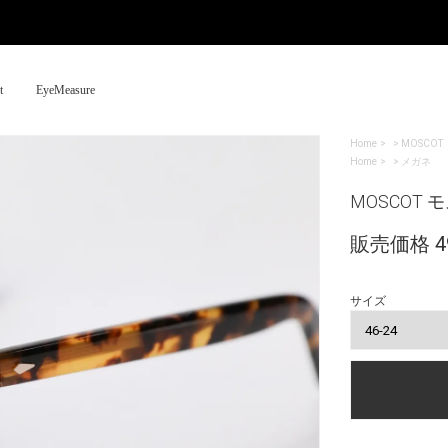
t
EyeMeasure
Home
>
MOSCOT
Home
>
メガネ
MOSCOT モス
販売価格 49
サイズ