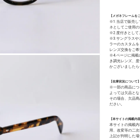
【メガネフレームを
※1.当店で販売
ネとしてご使用の
※2.度付きとし
※3.サングラス
ラーのカスタムを
レンズ交換をご希
※4.ページに掲載
き調光レンズ、度
かございましたら
【在庫状況について
※一部の商品につ
よっては欠品とな
その場合、欠品商
ださい。
【本サイトの掲載内
本サイトの掲載内
用、改変等の二次
上記が判明した場