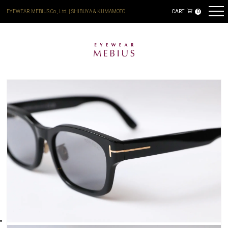
EYEWEAR MEBIUS Co., Ltd. | SHIBUYA & KUMAMOTO
CART
0