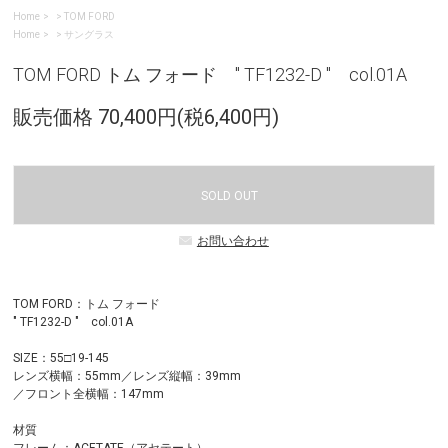
Home
>
TOM FORD
Home
>
サングラス
TOM FORD トム フォード " TF1232-D " col.01A
販売価格 70,400円(税6,400円)
SOLD OUT
お問い合わせ
TOM FORD：トム フォード
" TF1232-D " col.01A
SIZE：55□19-145
レンズ横幅：55mm／レンズ縦幅：39mm
／フロント全横幅：147mm
材質