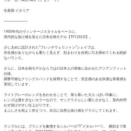
フレーム：ACETATE（アセテート）
生産国 イタリア
---------------------------
1950年代のヴィンテージスタイルをベースに、
現代的な抜け感を加えた日本企画モデル【TF1232-D】。
少し太めに設計された“フレンチウェリントン”シェイプは、
存在感がありながらも重たく見えず、顔まわりを自然に引き締めてくれる絶妙
なバランス。
さらに、日本企画モデルならではの日本人の骨格に合わせたアジアンフィット
仕様。
調整可能なクリングスパッドを採用することで、安定感のある快適な装着感を
実現しています。
ライトグレーのレンズを合わせることで、落ち着いた大人っぽい印象に。
レンズは濃すぎないカラーなので、サングラスらしい重たさがなく、室内外問
わず掛けやすい仕上がりです。
まぶしさを程よく抑えつつ、目元に自然な抜け感をプラスしてくれます。
テンプルには、ブランドを象徴するシルバーの“T”メタルパーツ。 横顔まで美