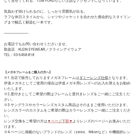
しく見せてくれる、TOM FORDらしい上品なアクセントになっています。
気負わず掛けられるのに、しっかり雰囲気が出る。
ラフな休日スタイルから、シャツやジャケットを合わせた都会的なスタイリン
グまで幅広く馴染む一本です。
---------------------------
お電話でもお問い合わせくださいませ。
取扱店 KLEIN EYEWEAR／クラインアイウェア
TEL：03-5458-818
【メガネフレームをご購入の方へ】
※1.当店で販売しておりますメガネフレームは
ダミーレンズ仕様
となります。
伊達メガネとしてご使用の場合は伊達メガネ用レンズへのお入れ替えをお勧め
いたします。
※2.度付きとしてご希望の際はフレームと度付きレンズをご一緒にご注文くだ
さい。
※3.サングラスやカラーレンズカスタム商品はそのままご使用いただけます。
レンズカラーのカスタムをご希望の際はカラーレンズをご一緒にご注文くださ
い。
レンズ交換をご希望の方は
▼ページ下部▼
よりレンズのページへお進みいただ
けます。
※4.ページに掲載のないブランドのレンズ（zeiss、Nikonなど）や機能的レン