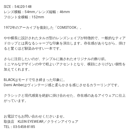
SIZE：54□20-148
レンズ横幅：54mm／レンズ縦幅：46mm
フロント全横幅：152mm
1972年のアーカイブを復刻した「COMSTOOK」。
やや横長に設計されたタルガ型のレンズシェイプが特徴的で、一般的なティア
ドロップとは異なるシャープな印象を演出します。存在感がありながら、掛け
ると驚くほど馴染みやすい一本です。
さらに注目したいのが、テンプルに施されたオリジナルの飾り鋲。
ミニマルなデザインの中で程よいアクセントとなり、横顔にさりげない個性を
加えてくれます。
BLACKはモードで引き締まった印象に。
Demi Amberはヴィンテージ感と柔らかさを感じさせるカラーリングです。
クラシックと現代感覚を絶妙に掛け合わせた、存在感のあるアイウェアに仕上
がっています。
お電話でもお問い合わせくださいませ。
取扱店 KLEIN EYEWEAR／クラインアイウェア
TEL：03-5458-8185