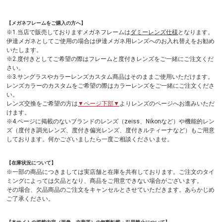
【メガネフレームをご購入の方へ】
※1.当店で販売しておりますメガネフレームは
ダミーレンズ仕様
となります。
伊達メガネとしてご使用の場合は伊達メガネ用レンズへのお入れ替えをお勧め
いたします。
※2.度付きとしてご希望の際はフレームと度付きレンズをご一緒にご注文くだ
さい。
※3.サングラスやカラーレンズカスタム商品はそのままご使用いただけます。
レンズカラーのカスタムをご希望の際はカラーレンズをご一緒にご注文くださ
い。
レンズ交換をご希望の方は
▼ページ下部▼
よりレンズのページへお進みいただ
けます。
※4.ページに掲載のないブランドのレンズ（zeiss、Nikonなど）や機能的レン
ズ（度付き調光レンズ、度付き偏光レンズ、度付きルティーナなど）もご用意
しております。何かございましたら一度ご相談くださいませ。
【在庫状況について】
※一部の商品につきましては実店舗と在庫を共有しております。ご注文のタイ
ミングによっては欠品となり、商品をご用意できない場合がございます。
その場合、欠品商品のご注文をキャンセルとさせていただきます。あらかじめ
ご了承ください。