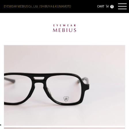
EYEWEAR MEBIUS Co., Ltd. | SHIBUYA & KUMAMOTO
CART
0