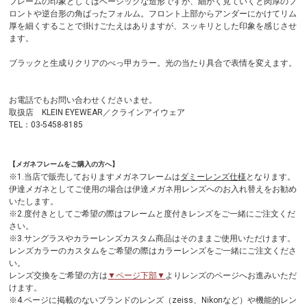
フレームの印象としてはベーシックな造形ですが、細かく見ていくと肉厚のフ
ロントや逆台形の角ばったフォルム。フロント上部からアンダーにかけてリム
厚を細くすることで掛けごたえはありますが、スッキリとした印象を感じさせ
ます。
ブラックと生成りクリアのべっ甲カラー。光の当たり具合で表情を変えます。
お電話でもお問い合わせくださいませ。
取扱店 KLEIN EYEWEAR／クラインアイウェア
TEL：03-5458-8185
【メガネフレームをご購入の方へ】
※1.当店で販売しておりますメガネフレームは
ダミーレンズ仕様
となります。
伊達メガネとしてご使用の場合は伊達メガネ用レンズへのお入れ替えをお勧め
いたします。
※2.度付きとしてご希望の際はフレームと度付きレンズをご一緒にご注文くだ
さい。
※3.サングラスやカラーレンズカスタム商品はそのままご使用いただけます。
レンズカラーのカスタムをご希望の際はカラーレンズをご一緒にご注文くださ
い。
レンズ交換をご希望の方は
▼ページ下部▼
よりレンズのページへお進みいただ
けます。
※4.ページに掲載のないブランドのレンズ（zeiss、Nikonなど）や機能的レン