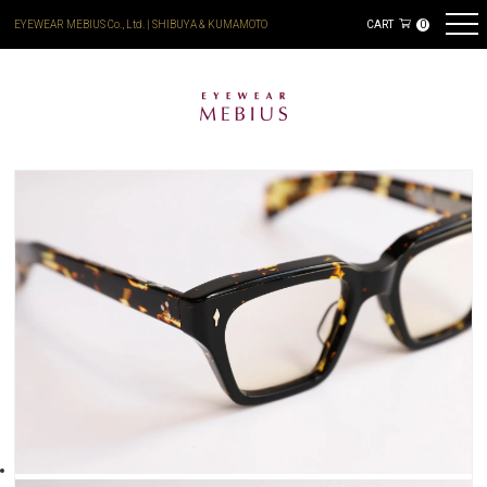
EYEWEAR MEBIUS Co., Ltd. | SHIBUYA & KUMAMOTO
CART
0