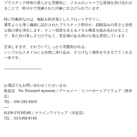
プラスチック特有の柔らかな雰囲気に、メタルのシャープな質感を掛け合わせ
ることで、軽やかで洗練された印象に仕上げられています。
特に印象的なのは、無駄を削ぎ落としたフロントデザイン。
通常よりも薄く繊細に設計されたプラスチック部分が、顔馴染みの良さと自然
な抜け感を演出します。そこへ強度を支えるメタル構造を組み合わせること
で、見た目の美しさだけでなく、安定感のある掛け心地も実現しています。
主張しすぎず、それでいてしっかり雰囲気が出る。
シンプルなスタイルにも自然に溶け込み、さりげなく個性を引き立ててくれる
一本です。
-----------------------------------------
お電話でもお問い合わせくださいませ。
取扱店 Re: Riverport eyewear／アールイー：リバーポートアイウェア（熊本
店）
TEL：096-285-9009
-----
KLEIN EYEWEAR／クラインアイウェア（渋谷店）
TEL：03-5458-8185