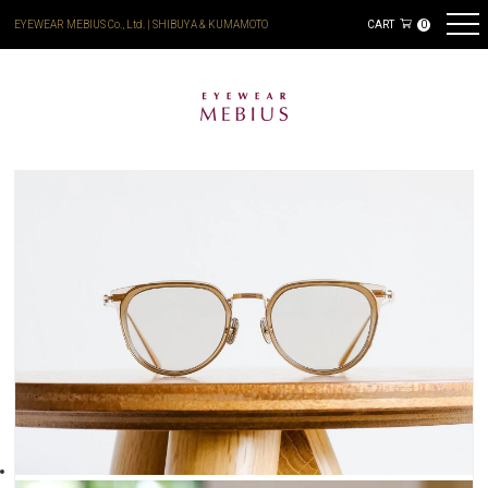
EYEWEAR MEBIUS Co., Ltd. | SHIBUYA & KUMAMOTO
CART
0