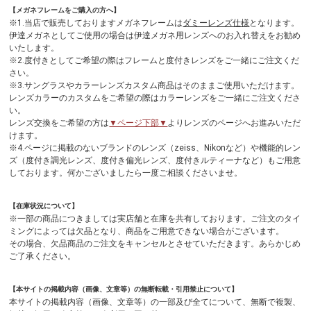
【メガネフレームをご購入の方へ】
※1.当店で販売しておりますメガネフレームは
ダミーレンズ仕様
となります。
伊達メガネとしてご使用の場合は伊達メガネ用レンズへのお入れ替えをお勧め
いたします。
※2.度付きとしてご希望の際はフレームと度付きレンズをご一緒にご注文くだ
さい。
※3.サングラスやカラーレンズカスタム商品はそのままご使用いただけます。
レンズカラーのカスタムをご希望の際はカラーレンズをご一緒にご注文くださ
い。
レンズ交換をご希望の方は
▼ページ下部▼
よりレンズのページへお進みいただ
けます。
※4.ページに掲載のないブランドのレンズ（zeiss、Nikonなど）や機能的レン
ズ（度付き調光レンズ、度付き偏光レンズ、度付きルティーナなど）もご用意
しております。何かございましたら一度ご相談くださいませ。
【在庫状況について】
※一部の商品につきましては実店舗と在庫を共有しております。ご注文のタイ
ミングによっては欠品となり、商品をご用意できない場合がございます。
その場合、欠品商品のご注文をキャンセルとさせていただきます。あらかじめ
ご了承ください。
【本サイトの掲載内容（画像、文章等）の無断転載・引用禁止について】
本サイトの掲載内容（画像、文章等）の一部及び全てについて、無断で複製、