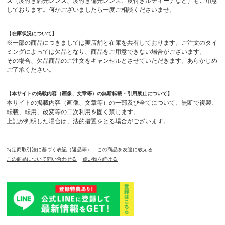
ズ（度付き調光レンズ、度付き偏光レンズ、度付きルティーナなど）もご用意
しております。何かございましたら一度ご相談くださいませ。
【在庫状況について】
※一部の商品につきましては実店舗と在庫を共有しております。ご注文のタイ
ミングによっては欠品となり、商品をご用意できない場合がございます。
その場合、欠品商品のご注文をキャンセルとさせていただきます。あらかじめ
ご了承ください。
【本サイトの掲載内容（画像、文章等）の無断転載・引用禁止について】
本サイトの掲載内容（画像、文章等）の一部及び全てについて、無断で複製、
転載、転用、改変等の二次利用を固く禁じます。
上記が判明した場合は、法的措置をとる場合がございます。
特定商取引法に基づく表記（返品等）
この商品を友達に教える
この商品について問い合わせる
買い物を続ける