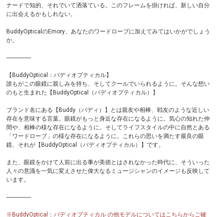
ナードで知的、それでいて洒落ている。このフレームを掛ければ、新しい自分
に出会えるかもしれない。
BuddyOpticalのEmory、あなたのワードローブに加えてみてはいかがでしょう
か。
-----------------
【BuddyOptical：バディオプティカル】
誰もがこの眼鏡に親しみを持ち、そしてクールでいられるように。そんな想い
のもと生まれた【BuddyOptical（バディオプティカル）】
ブランド名にある【Buddy（バディ）】とは親友や相棒、戦友のような近しい
存在を意味する言葉。眼鏡がもっと身近な存在になるように。気心の知れた仲
間や、相棒の様な存在になるように。そしてライフスタイルの中に自然とある
「ワードローブ」の様な存在になるように。これらの思いを満たす最良の眼
鏡、それが【BuddyOptical（バディオプティカル）】です。
また、眼鏡をかけて人前に出る事が美徳とはされなかった時代に、そういった
人々の意識を一気に変えさせた偉大なるミュージシャンのイメージも反映して
います。
-----------------
※BuddyOptical：バディオプティカル の他モデルについてはこちらからご確