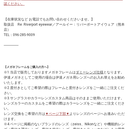
認ください。
【在庫状況など お電話でもお問い合わせくださいませ。】
取扱店 Re: Riverport eyewear／アールイー：リバーポートアイウェア（熊本
店）
TEL：096-285-9009
-----------------
【メガネフレームをご購入の方へ】
※1.当店で販売しておりますメガネフレームは
ダミーレンズ仕様
となります。
伊達メガネとしてご使用の場合は伊達メガネ用レンズへのお入れ替えをお勧め
いたします。
※2.度付きとしてご希望の際はフレームと度付きレンズをご一緒にご注文くだ
さい。
※3.サングラスやカラーレンズカスタム商品はそのままご使用いただけます。
レンズカラーのカスタムをご希望の際はカラーレンズをご一緒にご注文くださ
い。
レンズ交換をご希望の方は
▼ページ下部▼
よりレンズのページへお進みいただ
けます。
※4.ページに掲載のないブランドのレンズ（zeiss、Nikonなど）や機能的レン