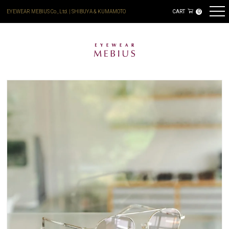
EYEWEAR MEBIUS Co., Ltd. | SHIBUYA & KUMAMOTO
CART
0