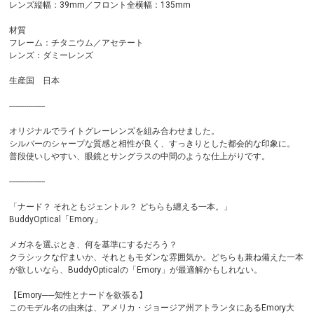
レンズ縦幅：39mm／フロント全横幅：135mm
材質
フレーム：チタニウム／アセテート
レンズ：ダミーレンズ
生産国 日本
-----------------
オリジナルでライトグレーレンズを組み合わせました。
シルバーのシャープな質感と相性が良く、すっきりとした都会的な印象に。
普段使いしやすい、眼鏡とサングラスの中間のような仕上がりです。
-----------------
「ナード？ それともジェントル？ どちらも纏える一本。」
BuddyOptical「Emory」
メガネを選ぶとき、何を基準にするだろう？
クラシックな佇まいか、それともモダンな雰囲気か。どちらも兼ね備えた一本
が欲しいなら、BuddyOpticalの「Emory」が最適解かもしれない。
【Emory──知性とナードを欲張る】
このモデル名の由来は、アメリカ・ジョージア州アトランタにあるEmory大