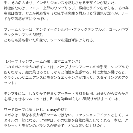
学。その名の通り、インテリジェンスを感じさせるデザインが魅力だ。
特徴的なのは、フロント上部のワンブリッジ。繊細なラインながらも、その存
在感は抜群。どこか神経質そうな疫学研究生を思わせる雰囲気が漂うが、ナー
ドな空気感が逆に今っぽい。
フレームカラーは、アンティークシルバー×ブラックテンプルと、ゴールド×ブ
ラックテンプルの2種類。
どちらも落ち着いた印象で、シーンを選ばず掛けられる。
-----------------
【バーブリッジフレームが醸し出すニュアンス】
このメガネの最大のポイントは、バーブリッジフレームの造形美。シンプルで
ありながら、顔に乗せるとしっかりと個性を主張する。特に女性が掛けると、
クラシカルなニュアンスにモダンなエッセンスが加わり、スタイリングのアク
セントに。
テンプルには、しなやかで軽量なアセテート素材を採用。細身ながら柔らかさ
を感じさせるシルエットは、BuddyOpticalらしい気配りが詰まっている。
ワードローブに溶け込む、Emoryの魅力
メガネは、単なる視力矯正ツールではない。ファッションアイテムとして、ス
タイルの一部になる。Emoryは、その役割を自然に果たしてくれる一本だ。ク
ラシックとモダンのバランスが絶妙で、どんな装いにも馴染む。