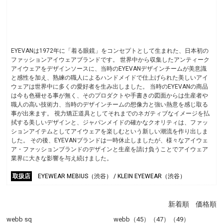
EYEVANは1972年に「着る眼鏡」をコンセプトとして生まれた、日本初の
ファッションアイウェアブランドです。 世界中から収集したアンティーク
アイウェアをデザインソースに、当時のEYEVANデザインチームが美意識
と感性を加え、熟練の職人によるハンドメイドで仕上げられた美しいアイ
ウェアは世界中に多くの愛好者を生み出しました。 当時のEYEVANの商品
は今も色褪せる事が無く、そのプロダクトや手書きの図面からは生産者や
職人の高い技術力、当時のデザインチームの想像力と強い熱意を感じ取る
事が出来ます。 視力矯正道具としてそれまでのネガティブなイメージを払
拭する美しいデザインと、ジャパンメイドの確かなクオリティは、ファッ
ションアイテムとしてアイウェアを楽しむという新しい潮流を作り出しま
した。 その後、EYEVANブランドは一時休止しましたが、様々なアイウェ
ア・ファッションブランドのデザインと生産を請け負うことでアイウェア
業界に大きな影響を与え続けました。
取扱店
EYEWEAR MEBIUS（渋谷） / KLEIN EYEWEAR（渋谷）
新着順
価格順
webb sq
webb（45）（47）（49）