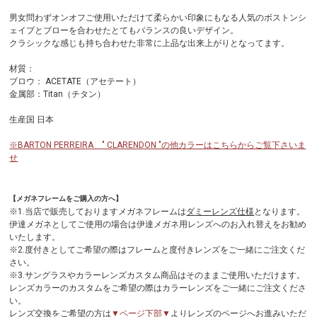
男女問わずオンオフご使用いただけて柔らかい印象にもなる人気のボストンシ
ェイプとブローを合わせたとてもバランスの良いデザイン。
クラシックな感じも持ち合わせた非常に上品な出来上がりとなってます。
材質：
ブロウ： ACETATE（アセテート）
金属部：Titan（チタン）
生産国 日本
※BARTON PERREIRA " CLARENDON "の他カラーはこちらからご覧下さいま
せ
【メガネフレームをご購入の方へ】
※1.当店で販売しておりますメガネフレームは
ダミーレンズ仕様
となります。
伊達メガネとしてご使用の場合は伊達メガネ用レンズへのお入れ替えをお勧め
いたします。
※2.度付きとしてご希望の際はフレームと度付きレンズをご一緒にご注文くだ
さい。
※3.サングラスやカラーレンズカスタム商品はそのままご使用いただけます。
レンズカラーのカスタムをご希望の際はカラーレンズをご一緒にご注文くださ
い。
レンズ交換をご希望の方は
▼ページ下部▼
よりレンズのページへお進みいただ