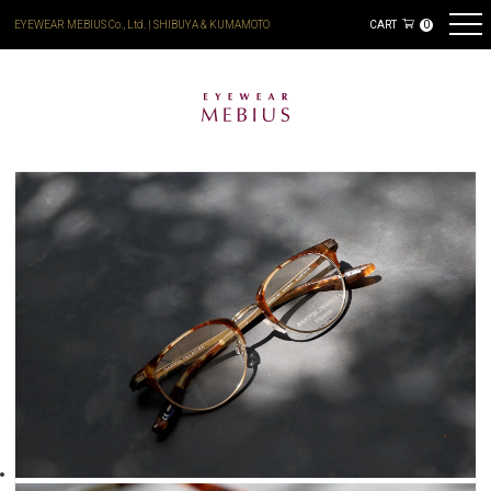
EYEWEAR MEBIUS Co., Ltd. | SHIBUYA & KUMAMOTO
CART
0