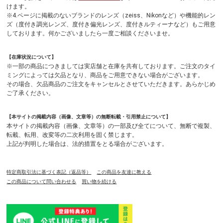
けます。
※4.ページに掲載のないブランドのレンズ（zeiss、Nikonなど）や機能的レン
ズ（度付き調光レンズ、度付き偏光レンズ、度付きルティーナなど）もご用意
しております。何かございましたら一度ご相談くださいませ。
【在庫状況について】
※一部の商品につきましては実店舗と在庫を共有しております。ご注文のタイ
ミングによっては欠品となり、商品をご用意できない場合がございます。
その場合、欠品商品のご注文をキャンセルとさせていただきます。あらかじめ
ご了承ください。
【本サイトの掲載内容（画像、文章等）の無断転載・引用禁止について】
本サイトの掲載内容（画像、文章等）の一部及び全てについて、無断で複製、
転載、転用、改変等の二次利用を固く禁じます。
上記が判明した場合は、法的措置をとる場合がございます。
特定商取引法に基づく表記（返品等）
この商品を友達に教える
この商品について問い合わせる
買い物を続ける