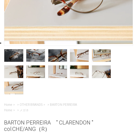
Home
>
OTHER BRANDS
>
BARTON PERREIRA
Home
>
メガネ
BARTON PERREIRA " CLARENDON "
col.CHE/ANG（R）