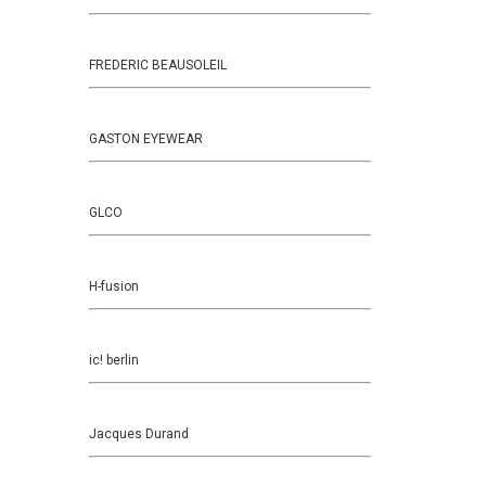
FREDERIC BEAUSOLEIL
GASTON EYEWEAR
GLCO
H-fusion
ic! berlin
Jacques Durand