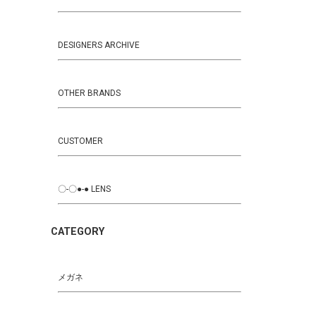
DESIGNERS ARCHIVE
OTHER BRANDS
CUSTOMER
〇-〇●-● LENS
CATEGORY
メガネ