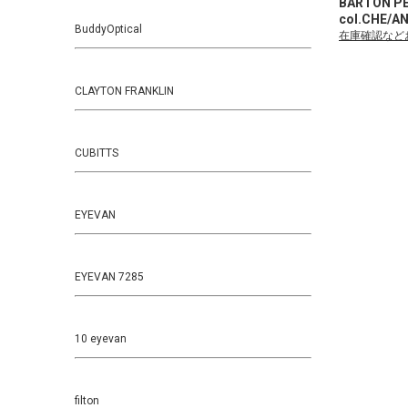
BARTON P
col.CHE/
BuddyOptical
在庫確認など
CLAYTON FRANKLIN
CUBITTS
EYEVAN
EYEVAN 7285
10 eyevan
filton