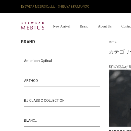
EYEWEAR MEBIUS Co., Ltd. | SHIBUYA & KUMAMOTO
New Arrival
Brand
About Us
Contac
BRAND
ホーム
カテゴリ
American Optical
3件の商品が
ARTHOD
BJ CLASSIC COLLECTION
BLANC..