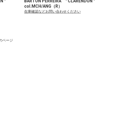
ON "
BARTON PERREIRA " CLARENDON "
col.MCH/ANG（R）
在庫確認などお問い合わせください
のページ