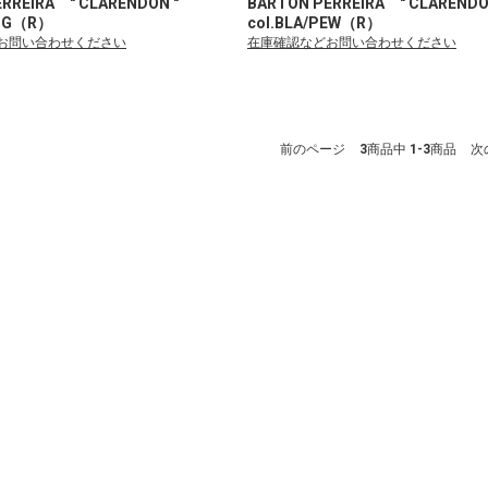
ERREIRA " CLARENDON "
BARTON PERREIRA " CLAREND
ANG（R）
col.BLA/PEW（R）
お問い合わせください
在庫確認などお問い合わせください
前のページ
3
商品中
1-3
商品
次