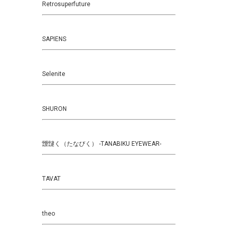
Retrosuperfuture
SAPIENS
Selenite
SHURON
靉靆く（たなびく） -TANABIKU EYEWEAR-
TAVAT
theo